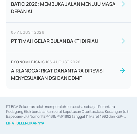
BATIC 2026: MEMBUKA JALAN MENUJU MASA
DEPAN AI
06 AUGUST 2026
PT TIMAH GELAR BULAN BAKTI DI RIAU
EKONOMI BISNIS
|
06 AUGUST 2026
AIRLANGGA: RKAT DANANTARA DIREVISI
MENYESUAIKAN DSI DAN DDMF
PT BCA Sekuritas telah memperoleh izin usaha sebagai Perantara 
Pedagang Efek berdasarkan surat keputusan Otoritas Jasa Keuangan (d.h 
Bapepam-LK) Nomor KEP-138/PM/1992 tanggal 11 Maret 1992 dan KEP-
06/D.04/2014 tanggal 28 Februari 2014, izin usaha sebagai Penjamin Emisi 
LIHAT SELENGKAPNYA
Efek berdasarkan surat keputusan Otoritas Jasa Keuangan Nomor KEP-
12/PM/PEE/1997 tanggal 24 September 1997 dan KEP-07/D.04/2014 
tanggal 28 Februari 2014, izin usaha sebagai penyedia Jasa Konsultasi 