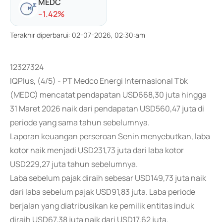
MEDC
-
-1.42
%
Terakhir diperbarui
:
02-07-2026, 02:30:am
12327324
IQPlus, (4/5) - PT Medco Energi Internasional Tbk
(MEDC) mencatat pendapatan USD668,30 juta hingga
31 Maret 2026 naik dari pendapatan USD560,47 juta di
periode yang sama tahun sebelumnya.
Laporan keuangan perseroan Senin menyebutkan, laba
kotor naik menjadi USD231,73 juta dari laba kotor
USD229,27 juta tahun sebelumnya.
Laba sebelum pajak diraih sebesar USD149,73 juta naik
dari laba sebelum pajak USD91,83 juta. Laba periode
berjalan yang diatribusikan ke pemilik entitas induk
diraih USD67,38 juta naik dari USD17,62 juta.