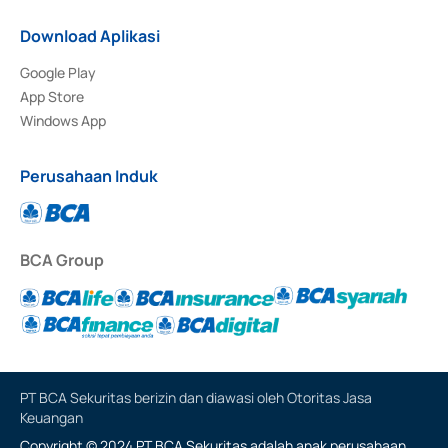
Download Aplikasi
Google Play
App Store
Windows App
Perusahaan Induk
BCA Group
PT BCA Sekuritas berizin dan diawasi oleh Otoritas Jasa
Keuangan
Copyright © 2024 PT BCA Sekuritas adalah anak perusahaan