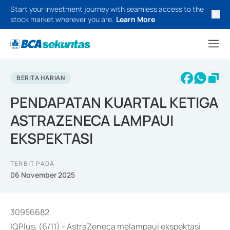
Start your investment journey with seamless access to the
stock market wherever you are.
Learn More
BERITA HARIAN
PENDAPATAN KUARTAL KETIGA
ASTRAZENECA LAMPAUI
EKSPEKTASI
TERBIT PADA
06 November 2025
30956682
IQPlus, (6/11) - AstraZeneca melampaui ekspektasi