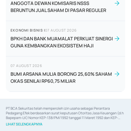
ANGGOTA DEWAN KOMISARIS NSSS
BERUNTUN JUAL SAHAM DI PASAR REGULER
EKONOMI BISNIS
|
07 AUGUST 2026
BPKH DAN BANK MUAMALAT PERKUAT SINERGI
GUNA KEMBANGKAN EKOSISTEM HAJI
07 AUGUST 2026
BUMI ARSANA MULIA BORONG 25,60% SAHAM
OKAS SENILAI RP60,75 MILIAR
PT BCA Sekuritas telah memperoleh izin usaha sebagai Perantara 
Pedagang Efek berdasarkan surat keputusan Otoritas Jasa Keuangan (d.h 
Bapepam-LK) Nomor KEP-138/PM/1992 tanggal 11 Maret 1992 dan KEP-
06/D.04/2014 tanggal 28 Februari 2014, izin usaha sebagai Penjamin Emisi 
LIHAT SELENGKAPNYA
Efek berdasarkan surat keputusan Otoritas Jasa Keuangan Nomor KEP-