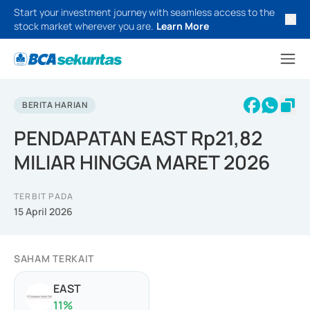
Start your investment journey with seamless access to the
stock market wherever you are.
Learn More
BERITA HARIAN
PENDAPATAN EAST Rp21,82
MILIAR HINGGA MARET 2026
TERBIT PADA
15 April 2026
SAHAM TERKAIT
EAST
11
%