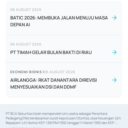
06 AUGUST 2026
BATIC 2026: MEMBUKA JALAN MENUJU MASA
DEPAN AI
06 AUGUST 2026
PT TIMAH GELAR BULAN BAKTI DI RIAU
EKONOMI BISNIS
|
06 AUGUST 2026
AIRLANGGA: RKAT DANANTARA DIREVISI
MENYESUAIKAN DSI DAN DDMF
PT BCA Sekuritas telah memperoleh izin usaha sebagai Perantara 
Pedagang Efek berdasarkan surat keputusan Otoritas Jasa Keuangan (d.h 
Bapepam-LK) Nomor KEP-138/PM/1992 tanggal 11 Maret 1992 dan KEP-
06/D.04/2014 tanggal 28 Februari 2014, izin usaha sebagai Penjamin Emisi 