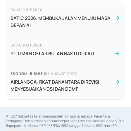
06 AUGUST 2026
BATIC 2026: MEMBUKA JALAN MENUJU MASA
DEPAN AI
06 AUGUST 2026
PT TIMAH GELAR BULAN BAKTI DI RIAU
EKONOMI BISNIS
|
06 AUGUST 2026
AIRLANGGA: RKAT DANANTARA DIREVISI
MENYESUAIKAN DSI DAN DDMF
PT BCA Sekuritas telah memperoleh izin usaha sebagai Perantara 
Pedagang Efek berdasarkan surat keputusan Otoritas Jasa Keuangan (d.h 
Bapepam-LK) Nomor KEP-138/PM/1992 tanggal 11 Maret 1992 dan KEP-
06/D.04/2014 tanggal 28 Februari 2014, izin usaha sebagai Penjamin Emisi 