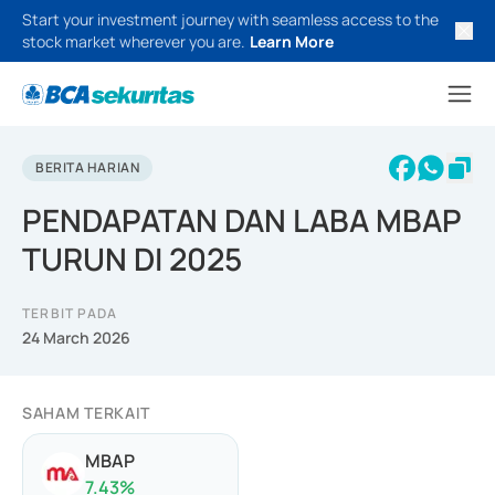
Start your investment journey with seamless access to the
stock market wherever you are.
Learn More
BERITA HARIAN
PENDAPATAN DAN LABA MBAP
TURUN DI 2025
TERBIT PADA
24 March 2026
SAHAM TERKAIT
MBAP
7.43
%