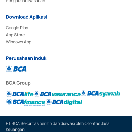
Pengaduan Nasabah
Download Aplikasi
Google Play
App Store
Windows App
Perusahaan Induk
BCA Group
PT BCA Sekuritas berizin dan diawasi oleh Otoritas Jasa
Keuangan