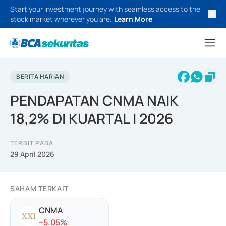
Start your investment journey with seamless access to the
stock market wherever you are.
Learn More
BERITA HARIAN
PENDAPATAN CNMA NAIK
18,2% DI KUARTAL I 2026
TERBIT PADA
29 April 2026
SAHAM TERKAIT
CNMA
-
-5.05
%