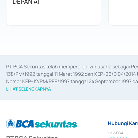
DEPAN AI
PT BCA Sekuritas telah memperoleh izin usaha sebagai P
138/PM/1992 tanggal 11 Maret 1992 dan KEP-06/D.04/2014 t
Nomor KEP-12/PM/PEE/1997 tanggal 24 September 1997 dan 
merger, akuisisi, divestasi, dan 
join venture
 berdasarkan su
LIHAT SELENGKAPNYA
dari Bank Indonesia antara lain sebagai Perantara Pelaksan
Bank Indonesia sebagai Lembaga Pendukung Penerbitan, Tr
tahun 2018.
Hubungi Kam
Halo BCA