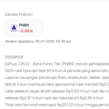
SAHAM TERKAIT
PNBN
-
-0.88
%
Terakhir diperbarui
:
30-07-2025, 03:30:am
05558668
IQPlus, (25/2) - Bank Panin Tbk (PNBN) meraih pendapatan
2025 naik tipis dari Rp8,93 triliun di periode yang sama t
Laporan keuangan perseroan Rabu disebutkan, beban operas
Rp5,16 triliun membuat laba operasional naik menjadi Rp3,92 
Laba sebelum pajak diraih sebesar Rp3,93 triliun naik dari l
sebesar Rp2,87 triliun naik dari laba bersih Rp2,86 triliun.
Total aset tercatat mencapai Rp237,32 triliun hingga perio