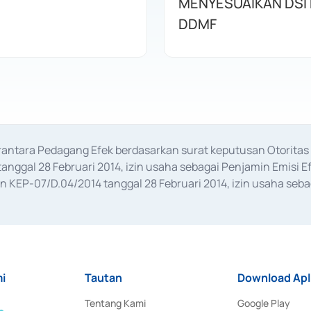
MENYESUAIKAN DSI
DDMF
erantara Pedagang Efek berdasarkan surat keputusan Otorit
anggal 28 Februari 2014, izin usaha sebagai Penjamin Emisi E
KEP-07/D.04/2014 tanggal 28 Februari 2014, izin usaha sebag
rat keputusan Otoritas Jasa Keuangan Nomor S-67/PM.21/2017 t
aan Transaksi Sertifikat Deposito di Pasar Uang yang izinnya d
ansaksi, serta Penatausahaan dan Penyelesaian Transaksi Sur
i
Tautan
Download Apl
Tentang Kami
Google Play