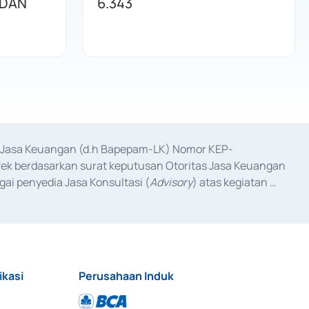
 DAN
6.343
as Jasa Keuangan (d.h Bapepam-LK) Nomor KEP-
fek berdasarkan surat keputusan Otoritas Jasa Keuangan 
ai penyedia Jasa Konsultasi (
Advisory
) atas kegiatan 
anggal 3 Februari 2017, dan beberapa izin usaha lainnya 
iterbitkan pada tahun 2017 dan izin usaha lainnya dari 
at Berharga Komersial yang izinnya diterbitkan pada 
ikasi
Perusahaan Induk