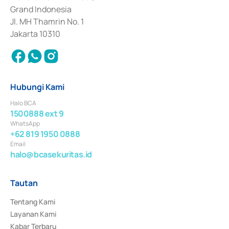
Surat Berharga Komersial yang izinnya diterbitkan pada tahun 2018.
Grand Indonesia
Jl. MH Thamrin No. 1
Jakarta 10310
Hubungi Kami
Halo BCA
1500888 ext 9
WhatsApp
+62 819 1950 0888
Email
halo@bcasekuritas.id
Tautan
Tentang Kami
Layanan Kami
Kabar Terbaru