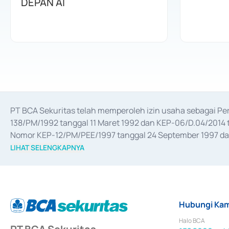
DEPAN AI
PT BCA Sekuritas telah memperoleh izin usaha sebagai P
138/PM/1992 tanggal 11 Maret 1992 dan KEP-06/D.04/2014 t
Nomor KEP-12/PM/PEE/1997 tanggal 24 September 1997 dan 
merger, akuisisi, divestasi, dan 
join venture
 berdasarkan su
LIHAT SELENGKAPNYA
dari Bank Indonesia antara lain sebagai Perantara Pelaksan
Bank Indonesia sebagai Lembaga Pendukung Penerbitan, Tr
tahun 2018.
Hubungi Kam
Halo BCA