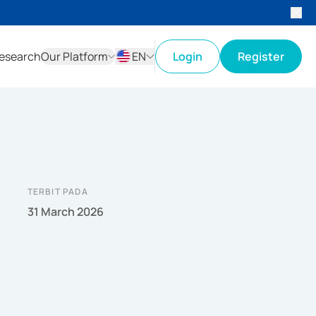
esearch
Our Platform
EN
Login
Register
ID
EN
TERBIT PADA
31 March 2026