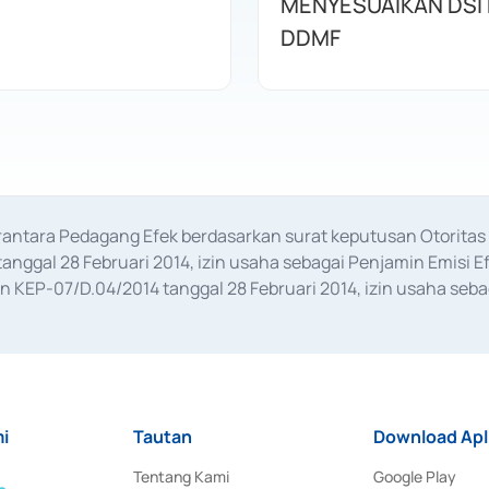
MENYESUAIKAN DSI
DDMF
erantara Pedagang Efek berdasarkan surat keputusan Otorit
anggal 28 Februari 2014, izin usaha sebagai Penjamin Emisi E
KEP-07/D.04/2014 tanggal 28 Februari 2014, izin usaha sebag
rat keputusan Otoritas Jasa Keuangan Nomor S-67/PM.21/2017 t
aan Transaksi Sertifikat Deposito di Pasar Uang yang izinnya d
ansaksi, serta Penatausahaan dan Penyelesaian Transaksi Sur
i
Tautan
Download Apl
Tentang Kami
Google Play