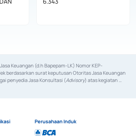
 DAN
6.343
as Jasa Keuangan (d.h Bapepam-LK) Nomor KEP-
fek berdasarkan surat keputusan Otoritas Jasa Keuangan 
ai penyedia Jasa Konsultasi (
Advisory
) atas kegiatan 
anggal 3 Februari 2017, dan beberapa izin usaha lainnya 
iterbitkan pada tahun 2017 dan izin usaha lainnya dari 
at Berharga Komersial yang izinnya diterbitkan pada 
ikasi
Perusahaan Induk