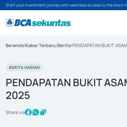
Start your investment journey with seamless access to the stock 
Beranda
/
Kabar Terbaru
/
Berita
/
PENDAPATAN BUKIT ASAM R
BERITA HARIAN
PENDAPATAN BUKIT ASAM
2025
Share via