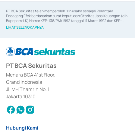
PT BCA Sekuritas telah memperoleh izin usaha sebagai Perantara 
Pedagang Efek berdasarkan surat keputusan Otoritas Jasa Keuangan (d.h 
Bapepam-LK) Nomor KEP-138/PM/1992 tanggal 11 Maret 1992 dan KEP-
06/D.04/2014 tanggal 28 Februari 2014, izin usaha sebagai Penjamin Emisi 
LIHAT SELENGKAPNYA
Efek berdasarkan surat keputusan Otoritas Jasa Keuangan Nomor KEP-
12/PM/PEE/1997 tanggal 24 September 1997 dan KEP-07/D.04/2014 
tanggal 28 Februari 2014, izin usaha sebagai penyedia Jasa Konsultasi 
(
Advisory
) atas kegiatan merger, akuisisi, divestasi, dan 
join venture
berdasarkan surat keputusan Otoritas Jasa Keuangan Nomor S-
67/PM.21/2017 tanggal 3 Februari 2017, dan beberapa izin usaha lainnya 
dari Bank Indonesia antara lain sebagai Perantara Pelaksanaan Transaksi 
PT BCA Sekuritas
Sertifikat Deposito di Pasar Uang yang izinnya diterbitkan pada tahun 2017 
dan izin usaha lainnya dari Bank Indonesia sebagai Lembaga Pendukung 
Penerbitan, Transaksi, serta Penatausahaan dan Penyelesaian Transaksi 
Menara BCA 41st Floor,
Surat Berharga Komersial yang izinnya diterbitkan pada tahun 2018.
Grand Indonesia
Jl. MH Thamrin No. 1
Jakarta 10310
Hubungi Kami