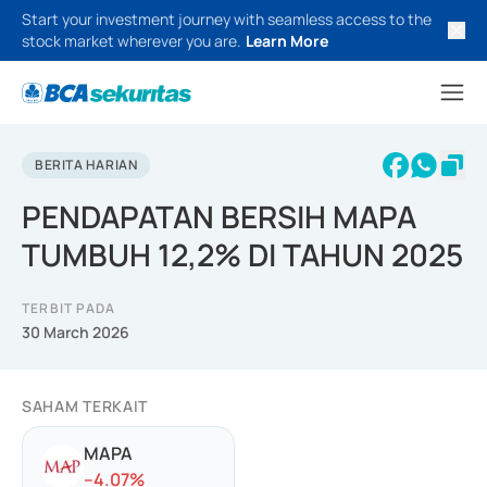
Start your investment journey with seamless access to the
stock market wherever you are.
Learn More
BERITA HARIAN
PENDAPATAN BERSIH MAPA
TUMBUH 12,2% DI TAHUN 2025
TERBIT PADA
30 March 2026
SAHAM TERKAIT
MAPA
-
-4.07
%