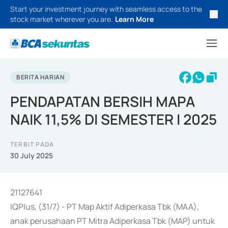
Start your investment journey with seamless access to the
stock market wherever you are.
Learn More
BERITA HARIAN
PENDAPATAN BERSIH MAPA
NAIK 11,5% DI SEMESTER I 2025
TERBIT PADA
30 July 2025
21127641
IQPlus, (31/7) - PT Map Aktif Adiperkasa Tbk (MAA),
anak perusahaan PT Mitra Adiperkasa Tbk (MAP) untuk