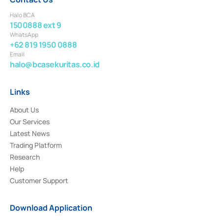
Halo BCA
1500888 ext 9
WhatsApp
+62 819 1950 0888
Email
halo@bcasekuritas.co.id
Links
About Us
Our Services
Latest News
Trading Platform
Research
Help
Customer Support
Download Application