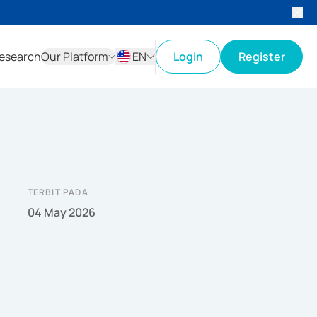
esearch
Our Platform
EN
Login
Register
ID
EN
TERBIT PADA
04 May 2026