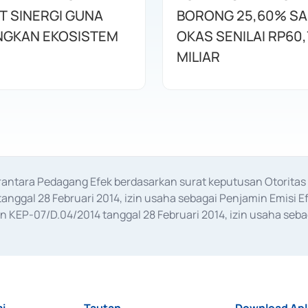
T SINERGI GUNA
BORONG 25,60% S
GKAN EKOSISTEM
OKAS SENILAI RP60,
MILIAR
erantara Pedagang Efek berdasarkan surat keputusan Otorit
anggal 28 Februari 2014, izin usaha sebagai Penjamin Emisi E
KEP-07/D.04/2014 tanggal 28 Februari 2014, izin usaha sebag
rat keputusan Otoritas Jasa Keuangan Nomor S-67/PM.21/2017 t
aan Transaksi Sertifikat Deposito di Pasar Uang yang izinnya d
ansaksi, serta Penatausahaan dan Penyelesaian Transaksi Sur