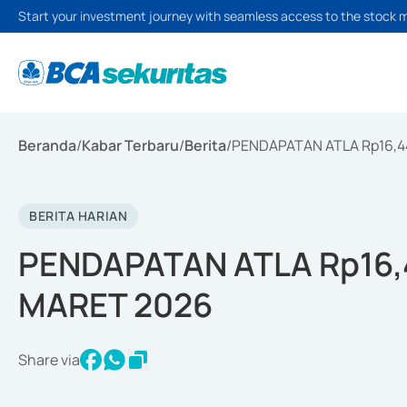
Start your investment journey with seamless access to the stock 
Beranda
/
Kabar Terbaru
/
Berita
/
PENDAPATAN ATLA Rp16,4
BERITA HARIAN
PENDAPATAN ATLA Rp16,
MARET 2026
Share via