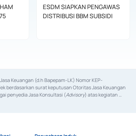
AHAM
ESDM SIAPKAN PENGAWAS
75
DISTRIBUSI BBM SUBSIDI
as Jasa Keuangan (d.h Bapepam-LK) Nomor KEP-
fek berdasarkan surat keputusan Otoritas Jasa Keuangan 
ai penyedia Jasa Konsultasi (
Advisory
) atas kegiatan 
anggal 3 Februari 2017, dan beberapa izin usaha lainnya 
iterbitkan pada tahun 2017 dan izin usaha lainnya dari 
at Berharga Komersial yang izinnya diterbitkan pada 