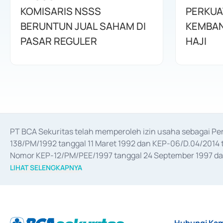
KOMISARIS NSSS
PERKUA
BERUNTUN JUAL SAHAM DI
KEMBAN
PASAR REGULER
HAJI
PT BCA Sekuritas telah memperoleh izin usaha sebagai P
138/PM/1992 tanggal 11 Maret 1992 dan KEP-06/D.04/2014 t
Nomor KEP-12/PM/PEE/1997 tanggal 24 September 1997 dan 
merger, akuisisi, divestasi, dan 
join venture
 berdasarkan su
LIHAT SELENGKAPNYA
dari Bank Indonesia antara lain sebagai Perantara Pelaksan
Bank Indonesia sebagai Lembaga Pendukung Penerbitan, Tr
tahun 2018.