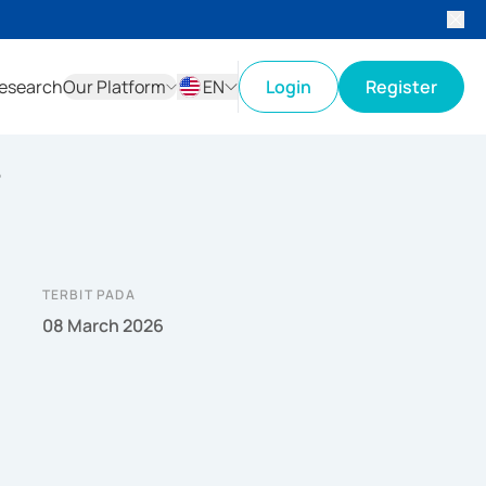
esearch
Our Platform
EN
Login
Register
ID
EN
5
TERBIT PADA
08 March 2026