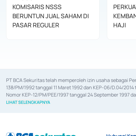
KOMISARIS NSSS
PERKUA
BERUNTUN JUAL SAHAM DI
KEMBAN
PASAR REGULER
HAJI
PT BCA Sekuritas telah memperoleh izin usaha sebagai P
138/PM/1992 tanggal 11 Maret 1992 dan KEP-06/D.04/2014 t
Nomor KEP-12/PM/PEE/1997 tanggal 24 September 1997 dan 
merger, akuisisi, divestasi, dan 
join venture
 berdasarkan su
LIHAT SELENGKAPNYA
dari Bank Indonesia antara lain sebagai Perantara Pelaksan
Bank Indonesia sebagai Lembaga Pendukung Penerbitan, Tr
tahun 2018.