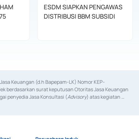
AHAM
ESDM SIAPKAN PENGAWAS
75
DISTRIBUSI BBM SUBSIDI
as Jasa Keuangan (d.h Bapepam-LK) Nomor KEP-
fek berdasarkan surat keputusan Otoritas Jasa Keuangan 
ai penyedia Jasa Konsultasi (
Advisory
) atas kegiatan 
anggal 3 Februari 2017, dan beberapa izin usaha lainnya 
iterbitkan pada tahun 2017 dan izin usaha lainnya dari 
at Berharga Komersial yang izinnya diterbitkan pada 