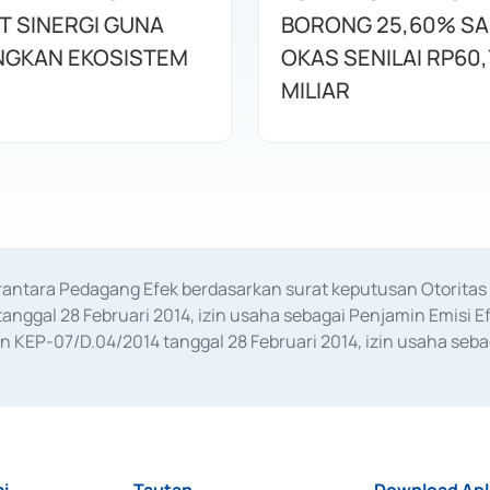
T SINERGI GUNA
BORONG 25,60% S
GKAN EKOSISTEM
OKAS SENILAI RP60,
MILIAR
erantara Pedagang Efek berdasarkan surat keputusan Otorit
anggal 28 Februari 2014, izin usaha sebagai Penjamin Emisi E
KEP-07/D.04/2014 tanggal 28 Februari 2014, izin usaha sebag
rat keputusan Otoritas Jasa Keuangan Nomor S-67/PM.21/2017 t
aan Transaksi Sertifikat Deposito di Pasar Uang yang izinnya d
ansaksi, serta Penatausahaan dan Penyelesaian Transaksi Sur