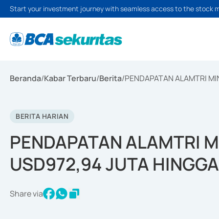
Start your investment journey with seamless access to the stock 
Beranda
/
Kabar Terbaru
/
Berita
/
PENDAPATAN ALAMTRI MI
BERITA HARIAN
PENDAPATAN ALAMTRI M
USD972,94 JUTA HINGG
Share via