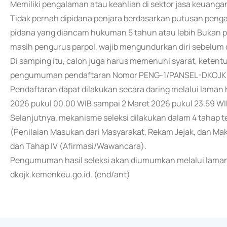
Memiliki pengalaman atau keahlian di sektor jasa keuanga
Tidak pernah dipidana penjara berdasarkan putusan penga
pidana yang diancam hukuman 5 tahun atau lebih Bukan pen
masih pengurus parpol, wajib mengundurkan diri sebelum 
Di samping itu, calon juga harus memenuhi syarat, keten
pengumuman pendaftaran Nomor PENG-1/PANSEL-DKOJK/20
Pendaftaran dapat dilakukan secara daring melalui laman h
2026 pukul 00.00 WIB sampai 2 Maret 2026 pukul 23.59 WI
Selanjutnya, mekanisme seleksi dilakukan dalam 4 tahap terd
(Penilaian Masukan dari Masyarakat, Rekam Jejak, dan Ma
dan Tahap IV (Afirmasi/Wawancara).
Pengumuman hasil seleksi akan diumumkan melalui laman w
dkojk.kemenkeu.go.id. (end/ant)