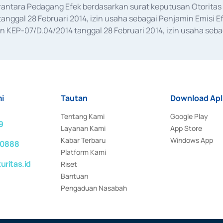
erantara Pedagang Efek berdasarkan surat keputusan Otorit
anggal 28 Februari 2014, izin usaha sebagai Penjamin Emisi E
KEP-07/D.04/2014 tanggal 28 Februari 2014, izin usaha sebag
rat keputusan Otoritas Jasa Keuangan Nomor S-67/PM.21/2017 t
aan Transaksi Sertifikat Deposito di Pasar Uang yang izinnya d
ansaksi, serta Penatausahaan dan Penyelesaian Transaksi Sur
i
Tautan
Download Apl
Tentang Kami
Google Play
9
Layanan Kami
App Store
Kabar Terbaru
Windows App
 0888
Platform Kami
ritas.id
Riset
Bantuan
Pengaduan Nasabah