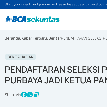
Start your investment journey with seamless access to the stock 
Beranda
/
Kabar Terbaru
/
Berita
/
PENDAFTARAN SELEKSI PE
BERITA HARIAN
PENDAFTARAN SELEKSI P
PURBAYA JADI KETUA PA
Share via