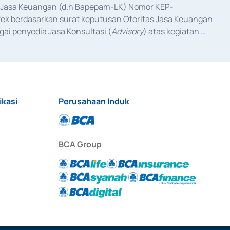
as Jasa Keuangan (d.h Bapepam-LK) Nomor KEP-
fek berdasarkan surat keputusan Otoritas Jasa Keuangan 
ai penyedia Jasa Konsultasi (
Advisory
) atas kegiatan 
anggal 3 Februari 2017, dan beberapa izin usaha lainnya 
iterbitkan pada tahun 2017 dan izin usaha lainnya dari 
at Berharga Komersial yang izinnya diterbitkan pada 
ikasi
Perusahaan Induk
BCA Group