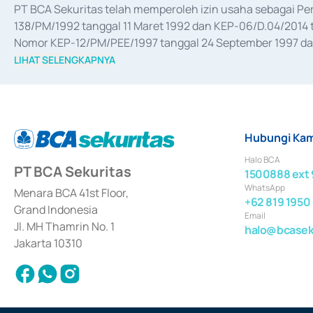
PT BCA Sekuritas telah memperoleh izin usaha sebagai P
138/PM/1992 tanggal 11 Maret 1992 dan KEP-06/D.04/2014 t
Nomor KEP-12/PM/PEE/1997 tanggal 24 September 1997 dan 
merger, akuisisi, divestasi, dan 
join venture
 berdasarkan su
LIHAT SELENGKAPNYA
dari Bank Indonesia antara lain sebagai Perantara Pelaksan
Bank Indonesia sebagai Lembaga Pendukung Penerbitan, Tr
tahun 2018.
Hubungi Kam
Halo BCA
PT BCA Sekuritas
1500888 ext 
WhatsApp
Menara BCA 41st Floor,
+62 819 1950
Grand Indonesia
Email
Jl. MH Thamrin No. 1
halo@bcaseku
Jakarta 10310