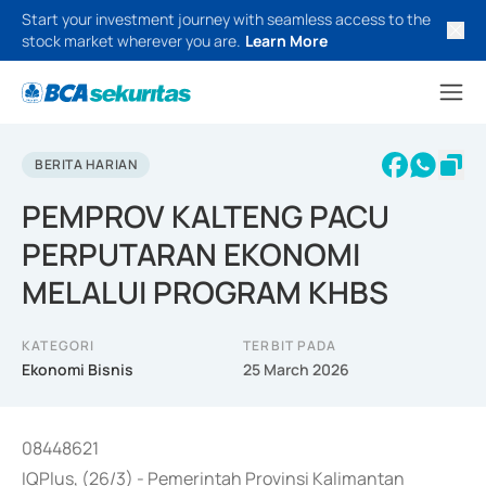
Start your investment journey with seamless access to the
stock market wherever you are.
Learn More
BERITA HARIAN
PEMPROV KALTENG PACU
PERPUTARAN EKONOMI
MELALUI PROGRAM KHBS
KATEGORI
TERBIT PADA
Ekonomi Bisnis
25 March 2026
08448621
IQPlus, (26/3) - Pemerintah Provinsi Kalimantan