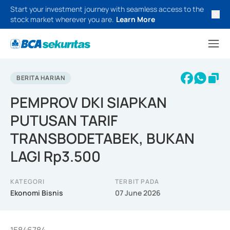
Start your investment journey with seamless access to the
stock market wherever you are.
Learn More
BERITA HARIAN
PEMPROV DKI SIAPKAN
PUTUSAN TARIF
TRANSBODETABEK, BUKAN
LAGI Rp3.500
KATEGORI
TERBIT PADA
Ekonomi Bisnis
07 June 2026