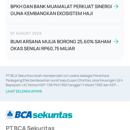
BPKH DAN BANK MUAMALAT PERKUAT SINERGI
GUNA KEMBANGKAN EKOSISTEM HAJI
07 AUGUST 2026
BUMI ARSANA MULIA BORONG 25,60% SAHAM
OKAS SENILAI RP60,75 MILIAR
PT BCA Sekuritas telah memperoleh izin usaha sebagai Perantara 
Pedagang Efek berdasarkan surat keputusan Otoritas Jasa Keuangan (d.h 
Bapepam-LK) Nomor KEP-138/PM/1992 tanggal 11 Maret 1992 dan KEP-
06/D.04/2014 tanggal 28 Februari 2014, izin usaha sebagai Penjamin Emisi 
LIHAT SELENGKAPNYA
Efek berdasarkan surat keputusan Otoritas Jasa Keuangan Nomor KEP-
12/PM/PEE/1997 tanggal 24 September 1997 dan KEP-07/D.04/2014 
tanggal 28 Februari 2014, izin usaha sebagai penyedia Jasa Konsultasi 
(
Advisory
) atas kegiatan merger, akuisisi, divestasi, dan 
join venture
berdasarkan surat keputusan Otoritas Jasa Keuangan Nomor S-
67/PM.21/2017 tanggal 3 Februari 2017, dan beberapa izin usaha lainnya 
dari Bank Indonesia antara lain sebagai Perantara Pelaksanaan Transaksi 
PT BCA Sekuritas
Sertifikat Deposito di Pasar Uang yang izinnya diterbitkan pada tahun 2017 