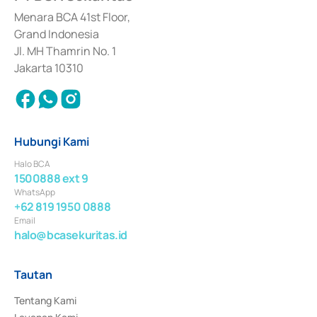
dan izin usaha lainnya dari Bank Indonesia sebagai Lembaga Pendukung 
Penerbitan, Transaksi, serta Penatausahaan dan Penyelesaian Transaksi 
Menara BCA 41st Floor,
Surat Berharga Komersial yang izinnya diterbitkan pada tahun 2018.
Grand Indonesia
Jl. MH Thamrin No. 1
Jakarta 10310
Hubungi Kami
Halo BCA
1500888 ext 9
WhatsApp
+62 819 1950 0888
Email
halo@bcasekuritas.id
Tautan
Tentang Kami