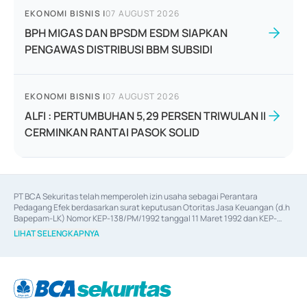
EKONOMI BISNIS
|
07 AUGUST 2026
BPH MIGAS DAN BPSDM ESDM SIAPKAN
PENGAWAS DISTRIBUSI BBM SUBSIDI
EKONOMI BISNIS
|
07 AUGUST 2026
ALFI : PERTUMBUHAN 5,29 PERSEN TRIWULAN II
CERMINKAN RANTAI PASOK SOLID
PT BCA Sekuritas telah memperoleh izin usaha sebagai Perantara 
Pedagang Efek berdasarkan surat keputusan Otoritas Jasa Keuangan (d.h 
Bapepam-LK) Nomor KEP-138/PM/1992 tanggal 11 Maret 1992 dan KEP-
06/D.04/2014 tanggal 28 Februari 2014, izin usaha sebagai Penjamin Emisi 
LIHAT SELENGKAPNYA
Efek berdasarkan surat keputusan Otoritas Jasa Keuangan Nomor KEP-
12/PM/PEE/1997 tanggal 24 September 1997 dan KEP-07/D.04/2014 
tanggal 28 Februari 2014, izin usaha sebagai penyedia Jasa Konsultasi 
(
Advisory
) atas kegiatan merger, akuisisi, divestasi, dan 
join venture
berdasarkan surat keputusan Otoritas Jasa Keuangan Nomor S-
67/PM.21/2017 tanggal 3 Februari 2017, dan beberapa izin usaha lainnya 
dari Bank Indonesia antara lain sebagai Perantara Pelaksanaan Transaksi 