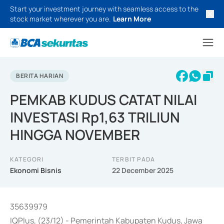
Start your investment journey with seamless access to the
stock market wherever you are.
Learn More
BERITA HARIAN
PEMKAB KUDUS CATAT NILAI
INVESTASI Rp1,63 TRILIUN
HINGGA NOVEMBER
KATEGORI
TERBIT PADA
Ekonomi Bisnis
22 December 2025
35639979
IQPlus, (23/12) - Pemerintah Kabupaten Kudus, Jawa