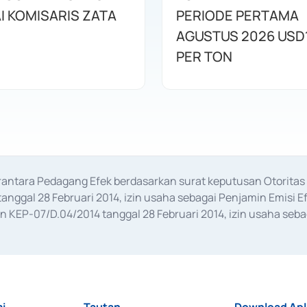
I KOMISARIS ZATA
PERIODE PERTAMA
AGUSTUS 2026 USD
PER TON
erantara Pedagang Efek berdasarkan surat keputusan Otorit
anggal 28 Februari 2014, izin usaha sebagai Penjamin Emisi E
KEP-07/D.04/2014 tanggal 28 Februari 2014, izin usaha sebag
rat keputusan Otoritas Jasa Keuangan Nomor S-67/PM.21/2017 t
aan Transaksi Sertifikat Deposito di Pasar Uang yang izinnya d
ansaksi, serta Penatausahaan dan Penyelesaian Transaksi Sur