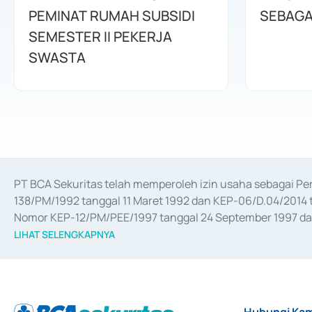
PEMINAT RUMAH SUBSIDI
SEBAGA
SEMESTER II PEKERJA
SWASTA
PT BCA Sekuritas telah memperoleh izin usaha sebagai P
138/PM/1992 tanggal 11 Maret 1992 dan KEP-06/D.04/2014 t
Nomor KEP-12/PM/PEE/1997 tanggal 24 September 1997 dan 
merger, akuisisi, divestasi, dan 
join venture
 berdasarkan su
LIHAT SELENGKAPNYA
dari Bank Indonesia antara lain sebagai Perantara Pelaksan
Bank Indonesia sebagai Lembaga Pendukung Penerbitan, Tr
tahun 2018.