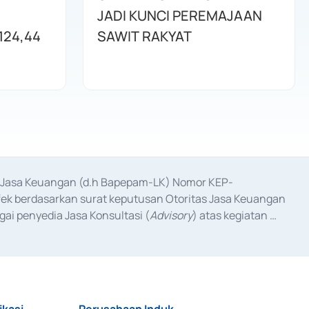
JADI KUNCI PEREMAJAAN
124,44
SAWIT RAKYAT
as Jasa Keuangan (d.h Bapepam-LK) Nomor KEP-
fek berdasarkan surat keputusan Otoritas Jasa Keuangan 
ai penyedia Jasa Konsultasi (
Advisory
) atas kegiatan 
anggal 3 Februari 2017, dan beberapa izin usaha lainnya 
iterbitkan pada tahun 2017 dan izin usaha lainnya dari 
at Berharga Komersial yang izinnya diterbitkan pada 