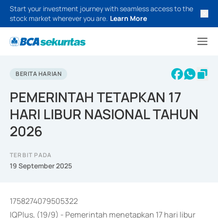
Start your investment journey with seamless access to the
stock market wherever you are.
Learn More
BERITA HARIAN
PEMERINTAH TETAPKAN 17
HARI LIBUR NASIONAL TAHUN
2026
TERBIT PADA
19 September 2025
1758274079505322
IQPlus, (19/9) - Pemerintah menetapkan 17 hari libur