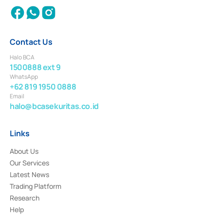
Contact Us
Halo BCA
1500888 ext 9
WhatsApp
+62 819 1950 0888
Email
halo@bcasekuritas.co.id
Links
About Us
Our Services
Latest News
Trading Platform
Research
Help