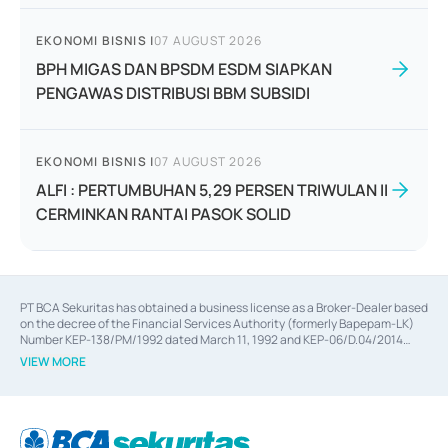
EKONOMI BISNIS
|
07 AUGUST 2026
BPH MIGAS DAN BPSDM ESDM SIAPKAN
PENGAWAS DISTRIBUSI BBM SUBSIDI
EKONOMI BISNIS
|
07 AUGUST 2026
ALFI : PERTUMBUHAN 5,29 PERSEN TRIWULAN II
CERMINKAN RANTAI PASOK SOLID
PT BCA Sekuritas has obtained a business license as a Broker-Dealer based
on the decree of the Financial Services Authority (formerly Bapepam-LK)
Number KEP-138/PM/1992 dated March 11, 1992 and KEP-06/D.04/2014
dated February 28, 2014, a business license as an Underwriter based on the
VIEW MORE
decree of the Financial Services Authority Number KEP-12/PM/PEE/1997
dated September 24, 1997 and KEP-07/D.04/2014 dated February 28, 2014,
a business license as a provider of Advisory Services on mergers,
acquisitions, divestments, and joint ventures based on the decree of the
Financial Services Authority Number S-67/PM.21/2014 dated February 28,