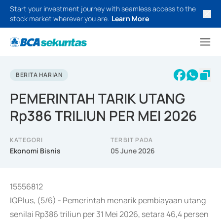
Start your investment journey with seamless access to the
stock market wherever you are.
Learn More
BERITA HARIAN
PEMERINTAH TARIK UTANG
Rp386 TRILIUN PER MEI 2026
KATEGORI
TERBIT PADA
Ekonomi Bisnis
05 June 2026
15556812
IQPlus, (5/6) - Pemerintah menarik pembiayaan utang
senilai Rp386 triliun per 31 Mei 2026, setara 46,4 persen