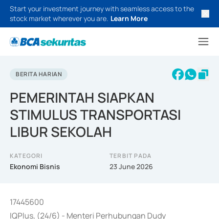
Start your investment journey with seamless access to the
stock market wherever you are.
Learn More
BERITA HARIAN
PEMERINTAH SIAPKAN
STIMULUS TRANSPORTASI
LIBUR SEKOLAH
KATEGORI
TERBIT PADA
Ekonomi Bisnis
23 June 2026
17445600
IQPlus, (24/6) - Menteri Perhubungan Dudy