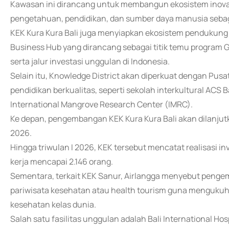
Kawasan ini dirancang untuk membangun ekosistem inova
pengetahuan, pendidikan, dan sumber daya manusia sebag
KEK Kura Kura Bali juga menyiapkan ekosistem pendukung 
Business Hub yang dirancang sebagai titik temu program G
serta jalur investasi unggulan di Indonesia.
Selain itu, Knowledge District akan diperkuat dengan Pus
pendidikan berkualitas, seperti sekolah interkultural ACS 
International Mangrove Research Center (IMRC).
Ke depan, pengembangan KEK Kura Kura Bali akan dilanjutk
2026.
Hingga triwulan I 2026, KEK tersebut mencatat realisasi i
kerja mencapai 2.146 orang.
Sementara, terkait KEK Sanur, Airlangga menyebut peng
pariwisata kesehatan atau health tourism guna mengukuhk
kesehatan kelas dunia.
Salah satu fasilitas unggulan adalah Bali International Hos