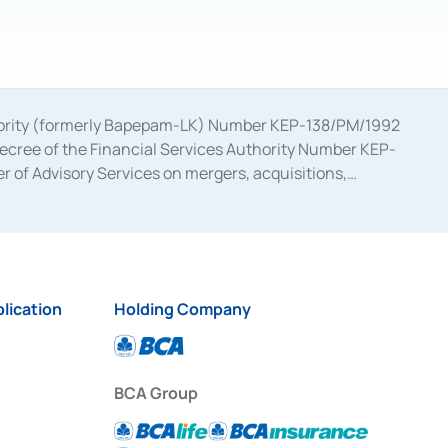
uthority (formerly Bapepam-LK) Number KEP-138/PM/1992
decree of the Financial Services Authority Number KEP-
 of Advisory Services on mergers, acquisitions,
bruary 28, 2014, a business license as a provider of
ial Services Authority Number S-67/PM.21/2017 dated
ementation of Certificate of Deposit Transactions in the
ion for the Issuance, Transaction, and Administration and
lication
Holding Company
BCA Group