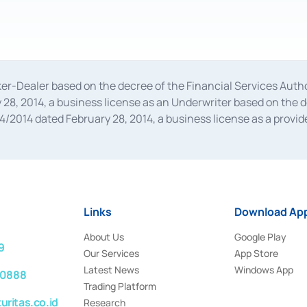
oker-Dealer based on the decree of the Financial Services A
28, 2014, a business license as an Underwriter based on the 
014 dated February 28, 2014, a business license as a provider
 Financial Services Authority Number S-67/PM.21/2014 dated Fe
and joint ventures based on the decision letter of the Financ
 Bank Indonesia, among others as an Intermediary for the Impl
usiness licenses from Bank Indonesia as a Supporting Institut
e was issued in 2018.
Links
Download App
About Us
Google Play
9
Our Services
App Store
Latest News
Windows App
 0888
Trading Platform
ritas.co.id
Research