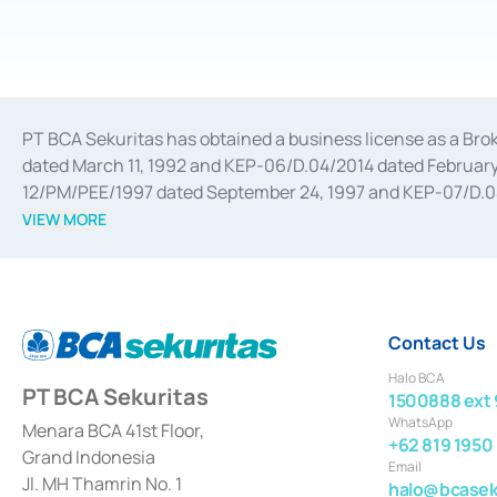
PT BCA Sekuritas has obtained a business license as a Br
dated March 11, 1992 and KEP-06/D.04/2014 dated February 
12/PM/PEE/1997 dated September 24, 1997 and KEP-07/D.04/2
divestments, and joint ventures based on the decree of the
VIEW MORE
Advisory Services for mergers, acquisitions, divestments, 
February 3, 2017, and several other business licenses from
Money Market whose license was issued in 2017 and other b
Settlement of Commercial Paper Transactions whose licens
Contact Us
Halo BCA
PT BCA Sekuritas
1500888 ext 
WhatsApp
Menara BCA 41st Floor,
+62 819 1950
Grand Indonesia
Email
Jl. MH Thamrin No. 1
halo@bcaseku