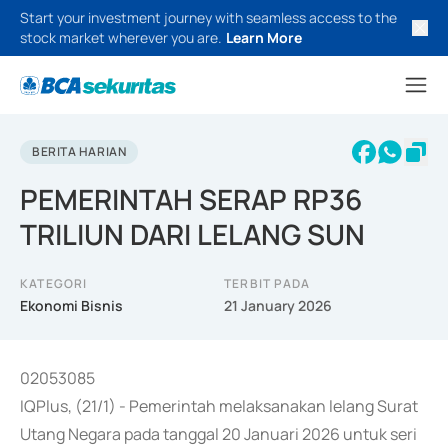
Start your investment journey with seamless access to the
stock market wherever you are.
Learn More
BERITA HARIAN
PEMERINTAH SERAP RP36
TRILIUN DARI LELANG SUN
KATEGORI
TERBIT PADA
Ekonomi Bisnis
21 January 2026
02053085
IQPlus, (21/1) - Pemerintah melaksanakan lelang Surat
Utang Negara pada tanggal 20 Januari 2026 untuk seri