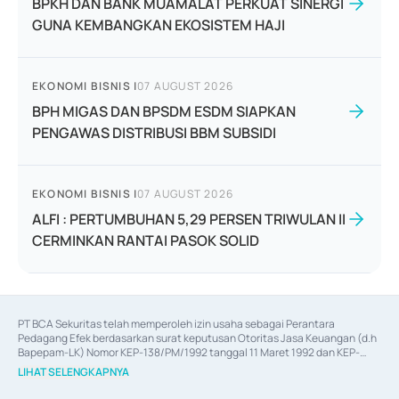
BPKH DAN BANK MUAMALAT PERKUAT SINERGI
GUNA KEMBANGKAN EKOSISTEM HAJI
EKONOMI BISNIS
|
07 AUGUST 2026
BPH MIGAS DAN BPSDM ESDM SIAPKAN
PENGAWAS DISTRIBUSI BBM SUBSIDI
EKONOMI BISNIS
|
07 AUGUST 2026
ALFI : PERTUMBUHAN 5,29 PERSEN TRIWULAN II
CERMINKAN RANTAI PASOK SOLID
PT BCA Sekuritas telah memperoleh izin usaha sebagai Perantara 
Pedagang Efek berdasarkan surat keputusan Otoritas Jasa Keuangan (d.h 
Bapepam-LK) Nomor KEP-138/PM/1992 tanggal 11 Maret 1992 dan KEP-
06/D.04/2014 tanggal 28 Februari 2014, izin usaha sebagai Penjamin Emisi 
LIHAT SELENGKAPNYA
Efek berdasarkan surat keputusan Otoritas Jasa Keuangan Nomor KEP-
12/PM/PEE/1997 tanggal 24 September 1997 dan KEP-07/D.04/2014 