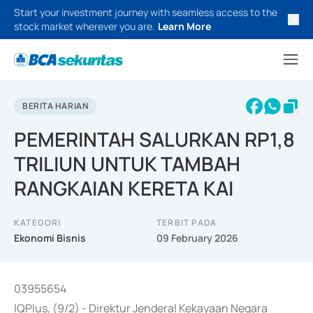
Start your investment journey with seamless access to the
stock market wherever you are.
Learn More
BERITA HARIAN
PEMERINTAH SALURKAN RP1,8
TRILIUN UNTUK TAMBAH
RANGKAIAN KERETA KAI
KATEGORI
TERBIT PADA
Ekonomi Bisnis
09 February 2026
03955654
IQPlus, (9/2) - Direktur Jenderal Kekayaan Negara