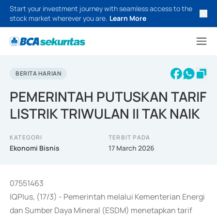
Start your investment journey with seamless access to the
stock market wherever you are.
Learn More
BERITA HARIAN
PEMERINTAH PUTUSKAN TARIF
LISTRIK TRIWULAN II TAK NAIK
KATEGORI
TERBIT PADA
Ekonomi Bisnis
17 March 2026
07551463
IQPlus, (17/3) - Pemerintah melalui Kementerian Energi
dan Sumber Daya Mineral (ESDM) menetapkan tarif