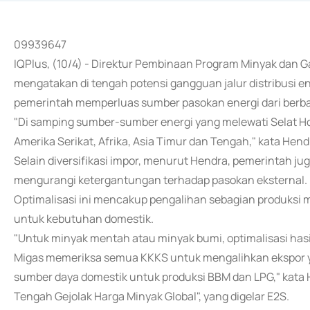
09939647
IQPlus, (10/4) - Direktur Pembinaan Program Minyak da
mengatakan di tengah potensi gangguan jalur distribusi e
pemerintah memperluas sumber pasokan energi dari berba
"Di samping sumber-sumber energi yang melewati Selat Hor
Amerika Serikat, Afrika, Asia Timur dan Tengah," kata Hen
Selain diversifikasi impor, menurut Hendra, pemerintah j
mengurangi ketergantungan terhadap pasokan eksternal.
Optimalisasi ini mencakup pengalihan sebagian produksi m
untuk kebutuhan domestik.
"Untuk minyak mentah atau minyak bumi, optimalisasi hasi
Migas memeriksa semua KKKS untuk mengalihkan ekspor yan
sumber daya domestik untuk produksi BBM dan LPG," kata 
Tengah Gejolak Harga Minyak Global", yang digelar E2S.