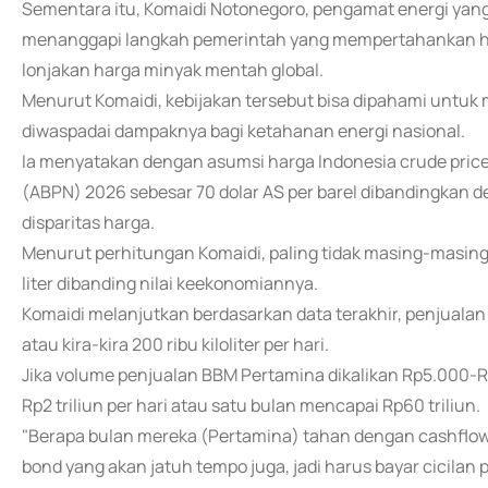
Sementara itu, Komaidi Notonegoro, pengamat energi yang j
menanggapi langkah pemerintah yang mempertahankan ha
lonjakan harga minyak mentah global.
Menurut Komaidi, kebijakan tersebut bisa dipahami untuk
diwaspadai dampaknya bagi ketahanan energi nasional.
Ia menyatakan dengan asumsi harga Indonesia crude pric
(ABPN) 2026 sebesar 70 dolar AS per barel dibandingkan d
disparitas harga.
Menurut perhitungan Komaidi, paling tidak masing-masing
liter dibanding nilai keekonomiannya.
Komaidi melanjutkan berdasarkan data terakhir, penjualan B
atau kira-kira 200 ribu kiloliter per hari.
Jika volume penjualan BBM Pertamina dikalikan Rp5.000-Rp
Rp2 triliun per hari atau satu bulan mencapai Rp60 triliun.
"Berapa bulan mereka (Pertamina) tahan dengan cashflow
bond yang akan jatuh tempo juga, jadi harus bayar cicila