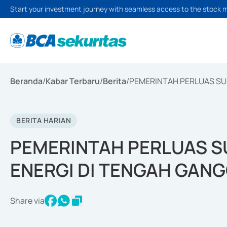
Start your investment journey with seamless access to the stock 
Beranda
/
Kabar Terbaru
/
Berita
/
PEMERINTAH PERLUAS SU
BERITA HARIAN
PEMERINTAH PERLUAS 
ENERGI DI TENGAH GAN
Share via