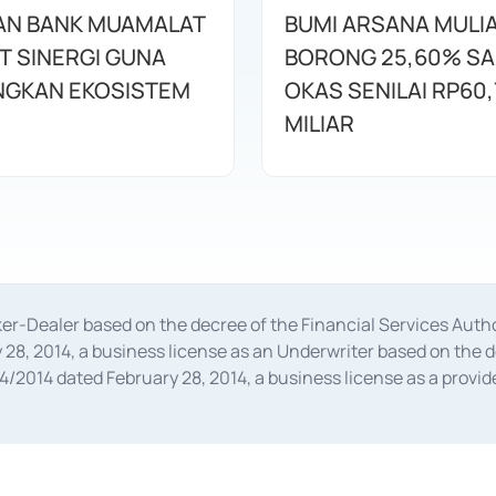
AN BANK MUAMALAT
BUMI ARSANA MULI
T SINERGI GUNA
BORONG 25,60% S
GKAN EKOSISTEM
OKAS SENILAI RP60,
MILIAR
oker-Dealer based on the decree of the Financial Services A
28, 2014, a business license as an Underwriter based on the 
014 dated February 28, 2014, a business license as a provider
 Financial Services Authority Number S-67/PM.21/2014 dated Fe
and joint ventures based on the decision letter of the Financ
 Bank Indonesia, among others as an Intermediary for the Impl
usiness licenses from Bank Indonesia as a Supporting Institut