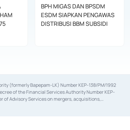
A
BPH MIGAS DAN BPSDM
AHAM
ESDM SIAPKAN PENGAWAS
75
DISTRIBUSI BBM SUBSIDI
uthority (formerly Bapepam-LK) Number KEP-138/PM/1992
decree of the Financial Services Authority Number KEP-
 of Advisory Services on mergers, acquisitions,
bruary 28, 2014, a business license as a provider of
ial Services Authority Number S-67/PM.21/2017 dated
ementation of Certificate of Deposit Transactions in the
ion for the Issuance, Transaction, and Administration and