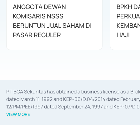
ANGGOTA DEWAN
BPKH D
KOMISARIS NSSS
PERKUA
BERUNTUN JUAL SAHAM DI
KEMBAN
PASAR REGULER
HAJI
PT BCA Sekuritas has obtained a business license as a Br
dated March 11, 1992 and KEP-06/D.04/2014 dated February 
12/PM/PEE/1997 dated September 24, 1997 and KEP-07/D.04/2
divestments, and joint ventures based on the decree of the
VIEW MORE
Advisory Services for mergers, acquisitions, divestments, 
February 3, 2017, and several other business licenses from
Money Market whose license was issued in 2017 and other b