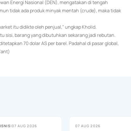
wan Energi Nasional (DEN), mengatakan di tengah
amun tidak ada produk minyak mentah (crude), maka tidak
rket itu didikte oleh penjual," ungkap Kholid.
atu sisi, barang yang dibutuhkan sekarang jadi rebutan.
itetapkan 70 dolar AS per barel. Padahal di pasar global,
/ant)
ISNIS
|
07 AUG 2026
07 AUG 2026