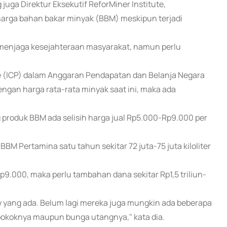
uga Direktur Eksekutif ReforMiner Institute,
rga bahan bakar minyak (BBM) meskipun terjadi
 menjaga kesejahteraan masyarakat, namun perlu
e (ICP) dalam Anggaran Pendapatan dan Belanja Negara
engan harga rata-rata minyak saat ini, maka ada
 produk BBM ada selisih harga jual Rp5.000-Rp9.000 per
BM Pertamina satu tahun sekitar 72 juta-75 juta kiloliter
9.000, maka perlu tambahan dana sekitar Rp1,5 triliun-
 yang ada. Belum lagi mereka juga mungkin ada beberapa
n pokoknya maupun bunga utangnya," kata dia.