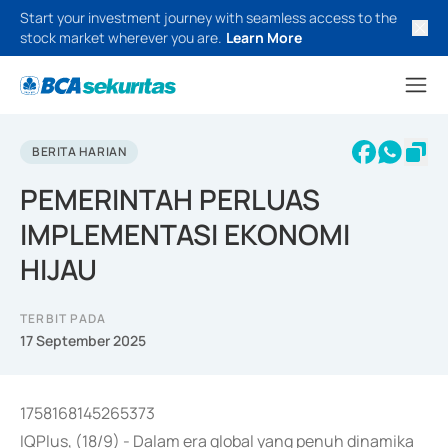
Start your investment journey with seamless access to the
stock market wherever you are.
Learn More
BERITA HARIAN
PEMERINTAH PERLUAS
IMPLEMENTASI EKONOMI
HIJAU
TERBIT PADA
17 September 2025
1758168145265373
IQPlus, (18/9) - Dalam era global yang penuh dinamika