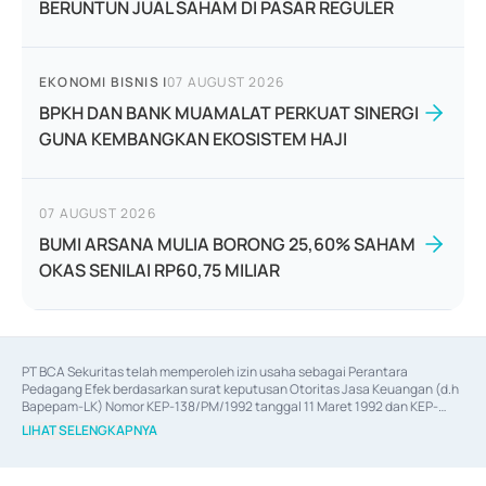
BERUNTUN JUAL SAHAM DI PASAR REGULER
EKONOMI BISNIS
|
07 AUGUST 2026
BPKH DAN BANK MUAMALAT PERKUAT SINERGI
GUNA KEMBANGKAN EKOSISTEM HAJI
07 AUGUST 2026
BUMI ARSANA MULIA BORONG 25,60% SAHAM
OKAS SENILAI RP60,75 MILIAR
PT BCA Sekuritas telah memperoleh izin usaha sebagai Perantara 
Pedagang Efek berdasarkan surat keputusan Otoritas Jasa Keuangan (d.h 
Bapepam-LK) Nomor KEP-138/PM/1992 tanggal 11 Maret 1992 dan KEP-
06/D.04/2014 tanggal 28 Februari 2014, izin usaha sebagai Penjamin Emisi 
LIHAT SELENGKAPNYA
Efek berdasarkan surat keputusan Otoritas Jasa Keuangan Nomor KEP-
12/PM/PEE/1997 tanggal 24 September 1997 dan KEP-07/D.04/2014 
tanggal 28 Februari 2014, izin usaha sebagai penyedia Jasa Konsultasi 