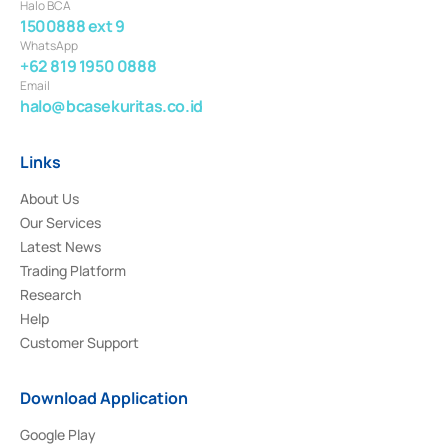
Halo BCA
1500888 ext 9
WhatsApp
+62 819 1950 0888
Email
halo@bcasekuritas.co.id
Links
About Us
Our Services
Latest News
Trading Platform
Research
Help
Customer Support
Download Application
Google Play