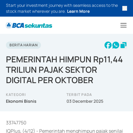
Start your investment journey with seamless access to the
stock market wherever you are.
Learn More
BERITA HARIAN
PEMERINTAH HIMPUN Rp11,44
TRILIUN PAJAK SEKTOR
DIGITAL PER OKTOBER
KATEGORI
TERBIT PADA
Ekonomi Bisnis
03 December 2025
33747750
IQPlus, (4/12) - Pemerintah menghimpun pajak senilai