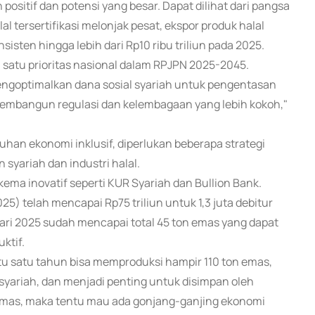
positif dan potensi yang besar. Dapat dilihat dari pangsa
 tersertifikasi melonjak pesat, ekspor produk halal
sten hingga lebih dari Rp10 ribu triliun pada 2025.
satu prioritas nasional dalam RPJPN 2025-2045.
ngoptimalkan dana sosial syariah untuk pengentasan
membangun regulasi dan kelembagaan yang lebih kokoh,"
han ekonomi inklusif, diperlukan beberapa strategi
yariah dan industri halal.
ma inovatif seperti KUR Syariah dan Bullion Bank.
5) telah mencapai Rp75 triliun untuk 1,3 juta debitur
uari 2025 sudah mencapai total 45 ton emas yang dapat
ktif.
itu satu tahun bisa memproduksi hampir 110 ton emas,
 syariah, dan menjadi penting untuk disimpan oleh
mas, maka tentu mau ada gonjang-ganjing ekonomi