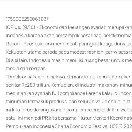
1759995255063087
IQPlus, (9/10) - Ekonomi dan keuangan syariah merupakan s
Indonesia karena akan berdampak besar bagi perekonomian
Report, Indonesia kini menempati peringkat ketiga dunia d
Kekuatan utama berada pada modest fashion, pariwisata ra
Di sisi lain, Indonesia masih memiliki ruang besar untuk m
media dan rekreasi.
"Di sektor pakaian misalnya, demand atau kebutuhan aka
sekitar Rp289 triliun. Kemudian, di industri makanan-min
menjalankan syariah full compliance karena kalau di Indon
minuman termasuk produksi dan seluruh value chain, nilain
ini kita terus dorong syariah compliance, maka dalam waktu
satu. Ini menjadi PR kita bersama," tutur Menteri Koordin
Pembukaan Indonesia Sharia Economic Festival (ISEF) 2025,