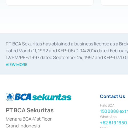
PT BCA Sekuritas has obtained a business license as a Br
dated March 11, 1992 and KEP-06/D.04/2014 dated February 
12/PM/PEE/1997 dated September 24, 1997 and KEP-07/D.04/2
divestments, and joint ventures based on the decree of the
VIEW MORE
Advisory Services for mergers, acquisitions, divestments, 
February 3, 2017, and several other business licenses from
Money Market whose license was issued in 2017 and other b
Settlement of Commercial Paper Transactions whose licens
Contact Us
Halo BCA
PT BCA Sekuritas
1500888 ext 
WhatsApp
Menara BCA 41st Floor,
+62 819 1950
Grand Indonesia