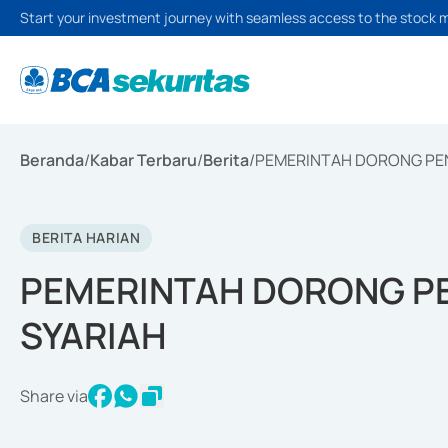
Start your investment journey with seamless access to the stock 
Beranda
/
Kabar Terbaru
/
Berita
/
PEMERINTAH DORONG PE
BERITA HARIAN
PEMERINTAH DORONG P
SYARIAH
Share via