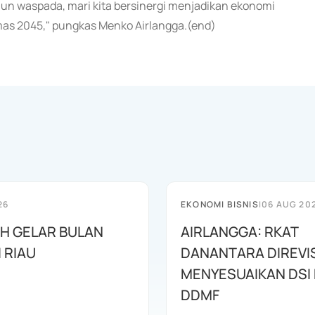
mun waspada, mari kita bersinergi menjadikan ekonomi
mas 2045," pungkas Menko Airlangga.(end)
26
EKONOMI BISNIS
|
06 AUG 20
AH GELAR BULAN
AIRLANGGA: RKAT
I RIAU
DANANTARA DIREVIS
MENYESUAIKAN DSI
DDMF