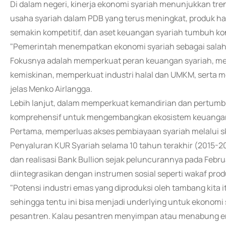
Di dalam negeri, kinerja ekonomi syariah menunjukkan tren 
usaha syariah dalam PDB yang terus meningkat, produk halal
semakin kompetitif, dan aset keuangan syariah tumbuh konsi
"Pemerintah menempatkan ekonomi syariah sebagai salah 
Fokusnya adalah memperkuat peran keuangan syariah, me
kemiskinan, memperkuat industri halal dan UMKM, serta 
jelas Menko Airlangga.
Lebih lanjut, dalam memperkuat kemandirian dan pertumbu
komprehensif untuk mengembangkan ekosistem keuangan s
Pertama, memperluas akses pembiayaan syariah melalui ske
Penyaluran KUR Syariah selama 10 tahun terakhir (2015-202
dan realisasi Bank Bullion sejak peluncurannya pada Febr
diintegrasikan dengan instrumen sosial seperti wakaf produ
"Potensi industri emas yang diproduksi oleh tambang kita 
sehingga tentu ini bisa menjadi underlying untuk ekonomi
pesantren. Kalau pesantren menyimpan atau menabung e