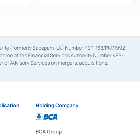
uthority (formerly Bapepam-LK) Number KEP-138/PM/1992
decree of the Financial Services Authority Number KEP-
 of Advisory Services on mergers, acquisitions,
bruary 28, 2014, a business license as a provider of
ial Services Authority Number S-67/PM.21/2017 dated
ementation of Certificate of Deposit Transactions in the
ion for the Issuance, Transaction, and Administration and
lication
Holding Company
BCA Group