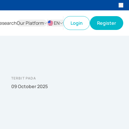
esearch
Our Platform
EN
Login
Register
ID
EN
TERBIT PADA
09 October 2025