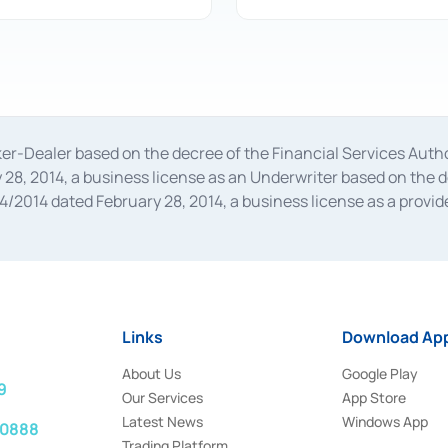
oker-Dealer based on the decree of the Financial Services A
28, 2014, a business license as an Underwriter based on the 
014 dated February 28, 2014, a business license as a provider
 Financial Services Authority Number S-67/PM.21/2014 dated Fe
and joint ventures based on the decision letter of the Financ
 Bank Indonesia, among others as an Intermediary for the Impl
usiness licenses from Bank Indonesia as a Supporting Institut
e was issued in 2018.
Links
Download App
About Us
Google Play
9
Our Services
App Store
Latest News
Windows App
 0888
Trading Platform