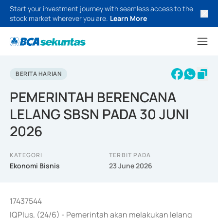
Start your investment journey with seamless access to the
stock market wherever you are.
Learn More
BERITA HARIAN
PEMERINTAH BERENCANA
LELANG SBSN PADA 30 JUNI
2026
KATEGORI
TERBIT PADA
Ekonomi Bisnis
23 June 2026
17437544
IQPlus, (24/6) - Pemerintah akan melakukan lelang