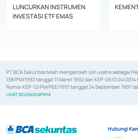
LUNCURKAN INSTRUMEN
KEMENT
INVESTASI ETF EMAS
PT BCA Sekuritas telah memperoleh izin usaha sebagai P
138/PM/1992 tanggal 11 Maret 1992 dan KEP-06/D.04/2014 t
Nomor KEP-12/PM/PEE/1997 tanggal 24 September 1997 dan 
merger, akuisisi, divestasi, dan 
join venture
 berdasarkan su
LIHAT SELENGKAPNYA
dari Bank Indonesia antara lain sebagai Perantara Pelaksan
Bank Indonesia sebagai Lembaga Pendukung Penerbitan, Tr
tahun 2018.
Hubungi Kam