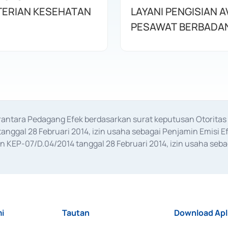
ERIAN KESEHATAN
LAYANI PENGISIAN 
PESAWAT BERBADAN
erantara Pedagang Efek berdasarkan surat keputusan Otorit
anggal 28 Februari 2014, izin usaha sebagai Penjamin Emisi E
KEP-07/D.04/2014 tanggal 28 Februari 2014, izin usaha sebag
rat keputusan Otoritas Jasa Keuangan Nomor S-67/PM.21/2017 t
aan Transaksi Sertifikat Deposito di Pasar Uang yang izinnya d
ansaksi, serta Penatausahaan dan Penyelesaian Transaksi Sur
i
Tautan
Download Apl