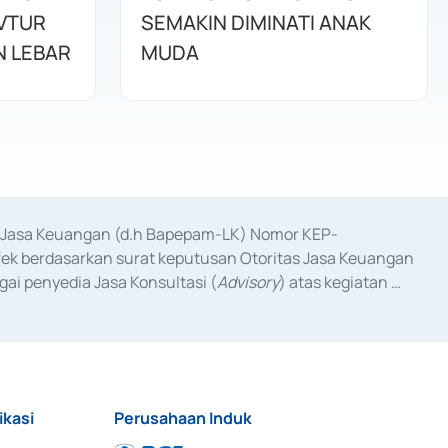
AVTUR
SEMAKIN DIMINATI ANAK
 LEBAR
MUDA
as Jasa Keuangan (d.h Bapepam-LK) Nomor KEP-
fek berdasarkan surat keputusan Otoritas Jasa Keuangan 
ai penyedia Jasa Konsultasi (
Advisory
) atas kegiatan 
anggal 3 Februari 2017, dan beberapa izin usaha lainnya 
iterbitkan pada tahun 2017 dan izin usaha lainnya dari 
at Berharga Komersial yang izinnya diterbitkan pada 
ikasi
Perusahaan Induk