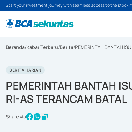
Start your investment journey with seamless access to the stock 
Beranda
/
Kabar Terbaru
/
Berita
/
PEMERINTAH BANTAH ISU
BERITA HARIAN
PEMERINTAH BANTAH IS
RI-AS TERANCAM BATAL
Share via