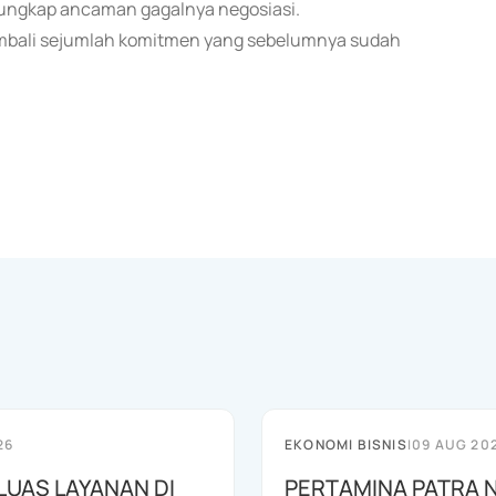
gungkap ancaman gagalnya negosiasi.
embali sejumlah komitmen yang sebelumnya sudah
26
EKONOMI BISNIS
|
09 AUG 20
LUAS LAYANAN DI
PERTAMINA PATRA 