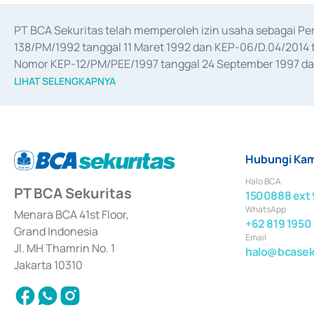
PT BCA Sekuritas telah memperoleh izin usaha sebagai P
138/PM/1992 tanggal 11 Maret 1992 dan KEP-06/D.04/2014 t
Nomor KEP-12/PM/PEE/1997 tanggal 24 September 1997 dan 
merger, akuisisi, divestasi, dan 
join venture
 berdasarkan su
LIHAT SELENGKAPNYA
dari Bank Indonesia antara lain sebagai Perantara Pelaksan
Bank Indonesia sebagai Lembaga Pendukung Penerbitan, Tr
tahun 2018.
Hubungi Kam
Halo BCA
PT BCA Sekuritas
1500888 ext 
WhatsApp
Menara BCA 41st Floor,
+62 819 1950
Grand Indonesia
Email
Jl. MH Thamrin No. 1
halo@bcaseku
Jakarta 10310