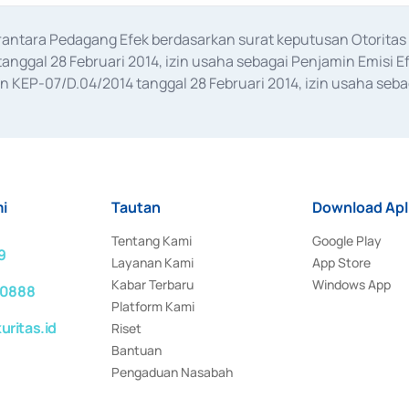
erantara Pedagang Efek berdasarkan surat keputusan Otorit
anggal 28 Februari 2014, izin usaha sebagai Penjamin Emisi E
KEP-07/D.04/2014 tanggal 28 Februari 2014, izin usaha sebag
rat keputusan Otoritas Jasa Keuangan Nomor S-67/PM.21/2017 t
aan Transaksi Sertifikat Deposito di Pasar Uang yang izinnya d
ansaksi, serta Penatausahaan dan Penyelesaian Transaksi Sur
i
Tautan
Download Apl
Tentang Kami
Google Play
9
Layanan Kami
App Store
Kabar Terbaru
Windows App
 0888
Platform Kami
ritas.id
Riset
Bantuan
Pengaduan Nasabah