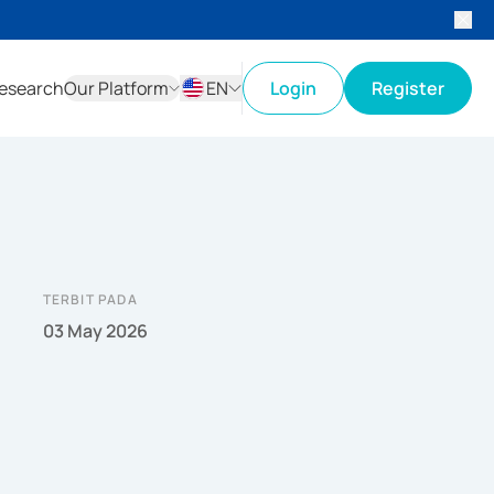
esearch
Our Platform
EN
Login
Register
ID
EN
TERBIT PADA
03 May 2026