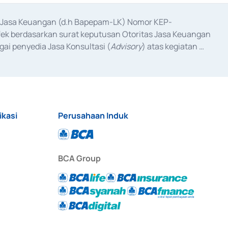
as Jasa Keuangan (d.h Bapepam-LK) Nomor KEP-
fek berdasarkan surat keputusan Otoritas Jasa Keuangan 
ai penyedia Jasa Konsultasi (
Advisory
) atas kegiatan 
anggal 3 Februari 2017, dan beberapa izin usaha lainnya 
iterbitkan pada tahun 2017 dan izin usaha lainnya dari 
at Berharga Komersial yang izinnya diterbitkan pada 
ikasi
Perusahaan Induk
BCA Group