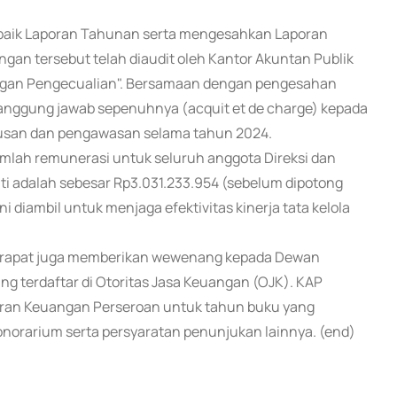
 baik Laporan Tahunan serta mengesahkan Laporan
an tersebut telah diaudit oleh Kantor Akuntan Publik
dengan Pengecualian". Bersamaan dengan pengesahan
anggung jawab sepenuhnya (acquit et de charge) kepada
urusan dan pengawasan selama tahun 2024.
umlah remunerasi untuk seluruh anggota Direksi dan
ti adalah sebesar Rp3.031.233.954 (sebelum dipotong
i diambil untuk menjaga efektivitas kinerja tata kelola
, rapat juga memberikan wewenang kepada Dewan
g terdaftar di Otoritas Jasa Keuangan (OJK). KAP
poran Keuangan Perseroan untuk tahun buku yang
norarium serta persyaratan penunjukan lainnya. (end)