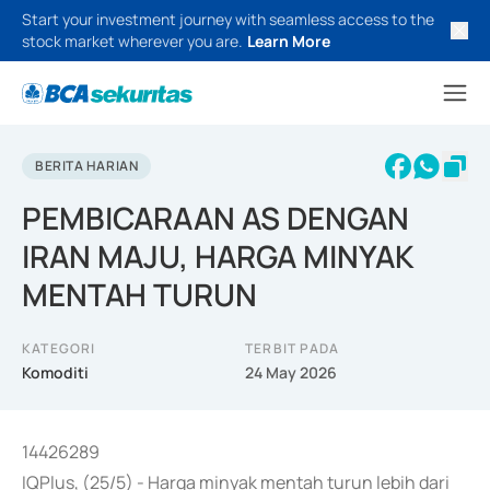
Start your investment journey with seamless access to the
stock market wherever you are.
Learn More
BERITA HARIAN
PEMBICARAAN AS DENGAN
IRAN MAJU, HARGA MINYAK
MENTAH TURUN
KATEGORI
TERBIT PADA
Komoditi
24 May 2026
14426289
IQPlus, (25/5) - Harga minyak mentah turun lebih dari