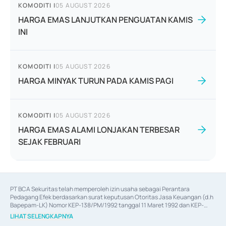
KOMODITI
|
05 AUGUST 2026
HARGA EMAS LANJUTKAN PENGUATAN KAMIS
INI
KOMODITI
|
05 AUGUST 2026
HARGA MINYAK TURUN PADA KAMIS PAGI
KOMODITI
|
05 AUGUST 2026
HARGA EMAS ALAMI LONJAKAN TERBESAR
SEJAK FEBRUARI
PT BCA Sekuritas telah memperoleh izin usaha sebagai Perantara 
Pedagang Efek berdasarkan surat keputusan Otoritas Jasa Keuangan (d.h 
Bapepam-LK) Nomor KEP-138/PM/1992 tanggal 11 Maret 1992 dan KEP-
06/D.04/2014 tanggal 28 Februari 2014, izin usaha sebagai Penjamin Emisi 
LIHAT SELENGKAPNYA
Efek berdasarkan surat keputusan Otoritas Jasa Keuangan Nomor KEP-