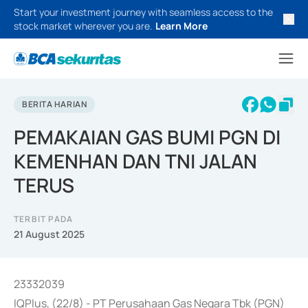
Start your investment journey with seamless access to the
stock market wherever you are.
Learn More
BERITA HARIAN
PEMAKAIAN GAS BUMI PGN DI
KEMENHAN DAN TNI JALAN
TERUS
TERBIT PADA
21 August 2025
23332039
IQPlus, (22/8) - PT Perusahaan Gas Negara Tbk (PGN)