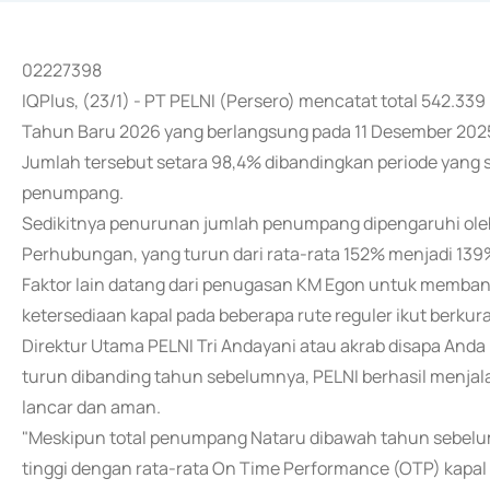
02227398
IQPlus, (23/1) - PT PELNI (Persero) mencatat total 542.
Tahun Baru 2026 yang berlangsung pada 11 Desember 2025
Jumlah tersebut setara 98,4% dibandingkan periode yang
penumpang.
Sedikitnya penurunan jumlah penumpang dipengaruhi oleh
Perhubungan, yang turun dari rata-rata 152% menjadi 139
Faktor lain datang dari penugasan KM Egon untuk memba
ketersediaan kapal pada beberapa rute reguler ikut berkur
Direktur Utama PELNI Tri Andayani atau akrab disapa An
turun dibanding tahun sebelumnya, PELNI berhasil menja
lancar dan aman.
"Meskipun total penumpang Nataru dibawah tahun sebelum
tinggi dengan rata-rata On Time Performance (OTP) kap