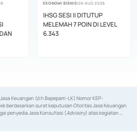
26
EKONOMI BISNIS
|
06 AUG 2026
IHSG SESI II DITUTUP
I
MELEMAH 7 POIN DI LEVEL
 DAN
6.343
as Jasa Keuangan (d.h Bapepam-LK) Nomor KEP-
fek berdasarkan surat keputusan Otoritas Jasa Keuangan 
ai penyedia Jasa Konsultasi (
Advisory
) atas kegiatan 
anggal 3 Februari 2017, dan beberapa izin usaha lainnya 
iterbitkan pada tahun 2017 dan izin usaha lainnya dari 
at Berharga Komersial yang izinnya diterbitkan pada 