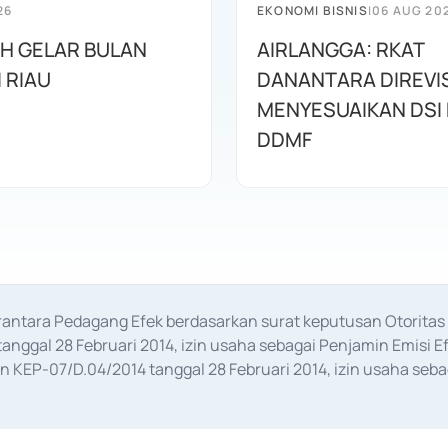
26
EKONOMI BISNIS
|
06 AUG 20
AH GELAR BULAN
AIRLANGGA: RKAT
I RIAU
DANANTARA DIREVIS
MENYESUAIKAN DSI
DDMF
erantara Pedagang Efek berdasarkan surat keputusan Otorit
anggal 28 Februari 2014, izin usaha sebagai Penjamin Emisi E
KEP-07/D.04/2014 tanggal 28 Februari 2014, izin usaha sebag
rat keputusan Otoritas Jasa Keuangan Nomor S-67/PM.21/2017 t
aan Transaksi Sertifikat Deposito di Pasar Uang yang izinnya d
ansaksi, serta Penatausahaan dan Penyelesaian Transaksi Sur