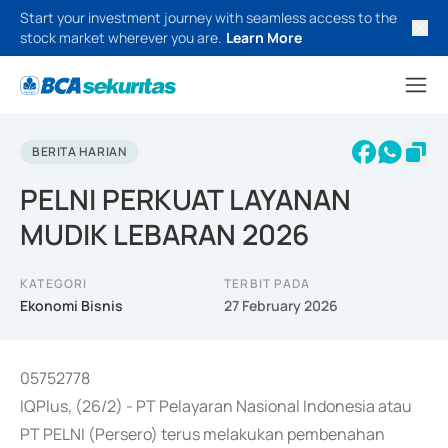
Start your investment journey with seamless access to the
stock market wherever you are.
Learn More
BERITA HARIAN
PELNI PERKUAT LAYANAN
MUDIK LEBARAN 2026
KATEGORI
TERBIT PADA
Ekonomi Bisnis
27 February 2026
05752778
IQPlus, (26/2) - PT Pelayaran Nasional Indonesia atau
PT PELNI (Persero) terus melakukan pembenahan