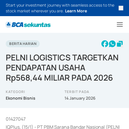
Start your investment journey with seamless access to the
stock market wherever you are.
Learn More
BERITA HARIAN
PELNI LOGISTICS TARGETKAN
PENDAPATAN USAHA
Rp568,44 MILIAR PADA 2026
KATEGORI
TERBIT PADA
Ekonomi Bisnis
14 January 2026
01427047
IQPlus, (15/1) - PT PBM Sarana Bandar Nasional (PELNI