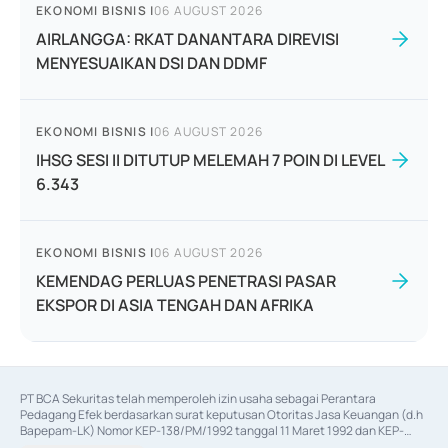
EKONOMI BISNIS
|
06 AUGUST 2026
AIRLANGGA: RKAT DANANTARA DIREVISI
MENYESUAIKAN DSI DAN DDMF
EKONOMI BISNIS
|
06 AUGUST 2026
IHSG SESI II DITUTUP MELEMAH 7 POIN DI LEVEL
6.343
EKONOMI BISNIS
|
06 AUGUST 2026
KEMENDAG PERLUAS PENETRASI PASAR
EKSPOR DI ASIA TENGAH DAN AFRIKA
PT BCA Sekuritas telah memperoleh izin usaha sebagai Perantara 
Pedagang Efek berdasarkan surat keputusan Otoritas Jasa Keuangan (d.h 
Bapepam-LK) Nomor KEP-138/PM/1992 tanggal 11 Maret 1992 dan KEP-
06/D.04/2014 tanggal 28 Februari 2014, izin usaha sebagai Penjamin Emisi 