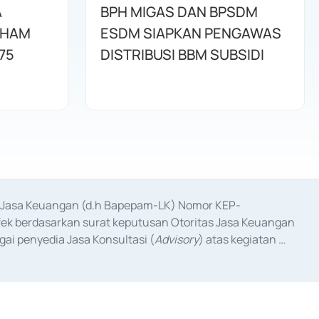
A
BPH MIGAS DAN BPSDM
AHAM
ESDM SIAPKAN PENGAWAS
75
DISTRIBUSI BBM SUBSIDI
as Jasa Keuangan (d.h Bapepam-LK) Nomor KEP-
fek berdasarkan surat keputusan Otoritas Jasa Keuangan 
ai penyedia Jasa Konsultasi (
Advisory
) atas kegiatan 
anggal 3 Februari 2017, dan beberapa izin usaha lainnya 
iterbitkan pada tahun 2017 dan izin usaha lainnya dari 
at Berharga Komersial yang izinnya diterbitkan pada 