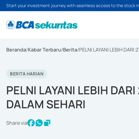
Start your investment journey with seamless access to the stock 
Beranda
/
Kabar Terbaru
/
Berita
/
PELNI LAYANI LEBIH DARI
BERITA HARIAN
PELNI LAYANI LEBIH DAR
DALAM SEHARI
Share via