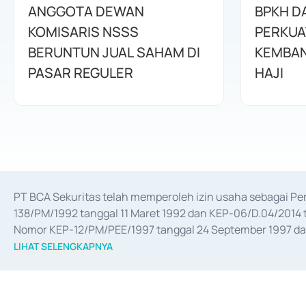
ANGGOTA DEWAN
BPKH D
KOMISARIS NSSS
PERKUA
BERUNTUN JUAL SAHAM DI
KEMBAN
PASAR REGULER
HAJI
PT BCA Sekuritas telah memperoleh izin usaha sebagai P
138/PM/1992 tanggal 11 Maret 1992 dan KEP-06/D.04/2014 t
Nomor KEP-12/PM/PEE/1997 tanggal 24 September 1997 dan 
merger, akuisisi, divestasi, dan 
join venture
 berdasarkan su
LIHAT SELENGKAPNYA
dari Bank Indonesia antara lain sebagai Perantara Pelaksan
Bank Indonesia sebagai Lembaga Pendukung Penerbitan, Tr
tahun 2018.