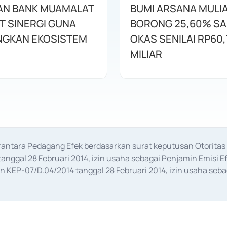
AN BANK MUAMALAT
BUMI ARSANA MULI
T SINERGI GUNA
BORONG 25,60% S
GKAN EKOSISTEM
OKAS SENILAI RP60,
MILIAR
erantara Pedagang Efek berdasarkan surat keputusan Otorit
anggal 28 Februari 2014, izin usaha sebagai Penjamin Emisi E
KEP-07/D.04/2014 tanggal 28 Februari 2014, izin usaha sebag
rat keputusan Otoritas Jasa Keuangan Nomor S-67/PM.21/2017 t
aan Transaksi Sertifikat Deposito di Pasar Uang yang izinnya d
ansaksi, serta Penatausahaan dan Penyelesaian Transaksi Sur