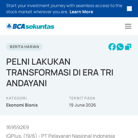
Start your investment journey with seamless access to the
stock market wherever you are.
Learn More
BERITA HARIAN
PELNI LAKUKAN
TRANSFORMASI DI ERA TRI
ANDAYANI
KATEGORI
TERBIT PADA
Ekonomi Bisnis
19 June 2026
16959269
IQPlus, (19/6) - PT Pelayaran Nasional Indonesia