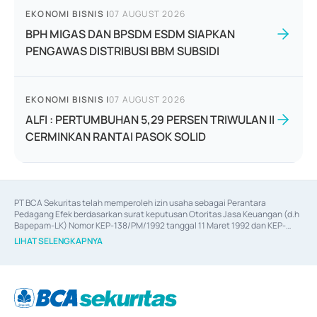
EKONOMI BISNIS
|
07 AUGUST 2026
BPH MIGAS DAN BPSDM ESDM SIAPKAN
PENGAWAS DISTRIBUSI BBM SUBSIDI
EKONOMI BISNIS
|
07 AUGUST 2026
ALFI : PERTUMBUHAN 5,29 PERSEN TRIWULAN II
CERMINKAN RANTAI PASOK SOLID
PT BCA Sekuritas telah memperoleh izin usaha sebagai Perantara 
Pedagang Efek berdasarkan surat keputusan Otoritas Jasa Keuangan (d.h 
Bapepam-LK) Nomor KEP-138/PM/1992 tanggal 11 Maret 1992 dan KEP-
06/D.04/2014 tanggal 28 Februari 2014, izin usaha sebagai Penjamin Emisi 
LIHAT SELENGKAPNYA
Efek berdasarkan surat keputusan Otoritas Jasa Keuangan Nomor KEP-
12/PM/PEE/1997 tanggal 24 September 1997 dan KEP-07/D.04/2014 
tanggal 28 Februari 2014, izin usaha sebagai penyedia Jasa Konsultasi 
(
Advisory
) atas kegiatan merger, akuisisi, divestasi, dan 
join venture
berdasarkan surat keputusan Otoritas Jasa Keuangan Nomor S-
67/PM.21/2017 tanggal 3 Februari 2017, dan beberapa izin usaha lainnya 
dari Bank Indonesia antara lain sebagai Perantara Pelaksanaan Transaksi 