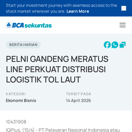
Start your investment journey with seamless access to the
stock market wherever you are.
Learn More
BERITA HARIAN
PELNI GANDENG MERATUS
LINE PERKUAT DISTRIBUSI
LOGISTIK TOL LAUT
KATEGORI
TERBIT PADA
Ekonomi Bisnis
14 April 2026
10431908
IQPlus, (15/4) - PT Pelayaran Nasional Indonesia atau