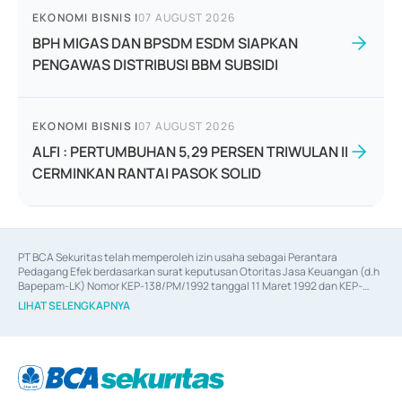
EKONOMI BISNIS
|
07 AUGUST 2026
BPH MIGAS DAN BPSDM ESDM SIAPKAN
PENGAWAS DISTRIBUSI BBM SUBSIDI
EKONOMI BISNIS
|
07 AUGUST 2026
ALFI : PERTUMBUHAN 5,29 PERSEN TRIWULAN II
CERMINKAN RANTAI PASOK SOLID
PT BCA Sekuritas telah memperoleh izin usaha sebagai Perantara 
Pedagang Efek berdasarkan surat keputusan Otoritas Jasa Keuangan (d.h 
Bapepam-LK) Nomor KEP-138/PM/1992 tanggal 11 Maret 1992 dan KEP-
06/D.04/2014 tanggal 28 Februari 2014, izin usaha sebagai Penjamin Emisi 
LIHAT SELENGKAPNYA
Efek berdasarkan surat keputusan Otoritas Jasa Keuangan Nomor KEP-
12/PM/PEE/1997 tanggal 24 September 1997 dan KEP-07/D.04/2014 
tanggal 28 Februari 2014, izin usaha sebagai penyedia Jasa Konsultasi 
(
Advisory
) atas kegiatan merger, akuisisi, divestasi, dan 
join venture
berdasarkan surat keputusan Otoritas Jasa Keuangan Nomor S-
67/PM.21/2017 tanggal 3 Februari 2017, dan beberapa izin usaha lainnya 
dari Bank Indonesia antara lain sebagai Perantara Pelaksanaan Transaksi 