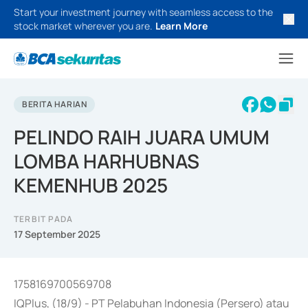
Start your investment journey with seamless access to the
stock market wherever you are.
Learn More
BERITA HARIAN
PELINDO RAIH JUARA UMUM
LOMBA HARHUBNAS
KEMENHUB 2025
TERBIT PADA
17 September 2025
1758169700569708
IQPlus, (18/9) - PT Pelabuhan Indonesia (Persero) atau