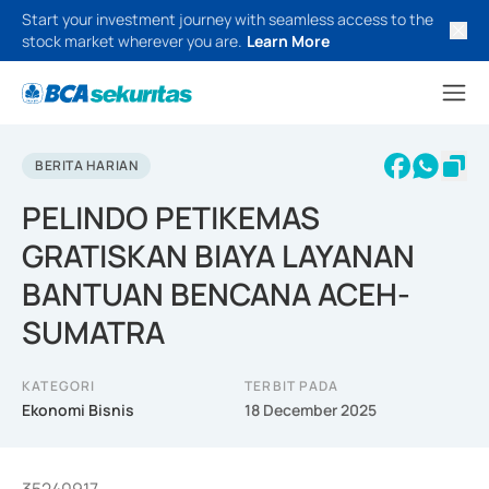
Start your investment journey with seamless access to the
stock market wherever you are.
Learn More
BERITA HARIAN
PELINDO PETIKEMAS
GRATISKAN BIAYA LAYANAN
BANTUAN BENCANA ACEH-
SUMATRA
KATEGORI
TERBIT PADA
Ekonomi Bisnis
18 December 2025