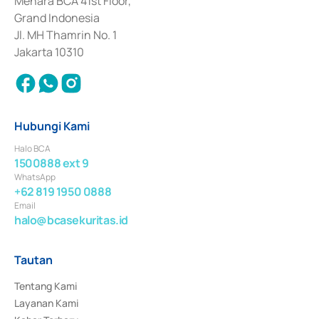
Menara BCA 41st Floor,
Surat Berharga Komersial yang izinnya diterbitkan pada tahun 2018.
Grand Indonesia
Jl. MH Thamrin No. 1
Jakarta 10310
Hubungi Kami
Halo BCA
1500888 ext 9
WhatsApp
+62 819 1950 0888
Email
halo@bcasekuritas.id
Tautan
Tentang Kami
Layanan Kami