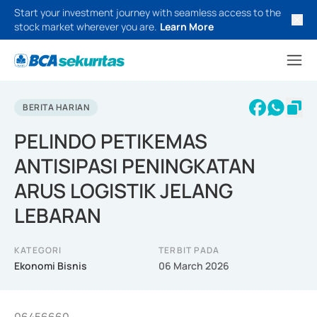
Start your investment journey with seamless access to the
stock market wherever you are.
Learn More
BERITA HARIAN
PELINDO PETIKEMAS
ANTISIPASI PENINGKATAN
ARUS LOGISTIK JELANG
LEBARAN
KATEGORI
TERBIT PADA
Ekonomi Bisnis
06 March 2026