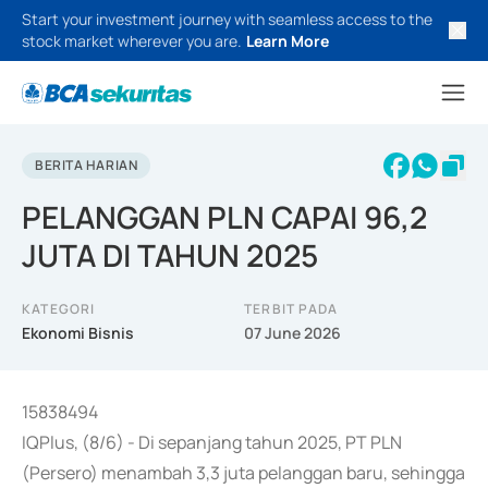
Start your investment journey with seamless access to the
stock market wherever you are.
Learn More
BERITA HARIAN
PELANGGAN PLN CAPAI 96,2
JUTA DI TAHUN 2025
KATEGORI
TERBIT PADA
Ekonomi Bisnis
07 June 2026
15838494
IQPlus, (8/6) - Di sepanjang tahun 2025, PT PLN
(Persero) menambah 3,3 juta pelanggan baru, sehingga