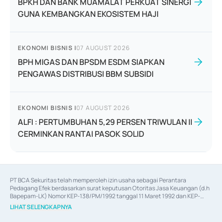
BPKH DAN BANK MUAMALAT PERKUAT SINERGI
GUNA KEMBANGKAN EKOSISTEM HAJI
EKONOMI BISNIS
|
07 AUGUST 2026
BPH MIGAS DAN BPSDM ESDM SIAPKAN
PENGAWAS DISTRIBUSI BBM SUBSIDI
EKONOMI BISNIS
|
07 AUGUST 2026
ALFI : PERTUMBUHAN 5,29 PERSEN TRIWULAN II
CERMINKAN RANTAI PASOK SOLID
PT BCA Sekuritas telah memperoleh izin usaha sebagai Perantara 
Pedagang Efek berdasarkan surat keputusan Otoritas Jasa Keuangan (d.h 
Bapepam-LK) Nomor KEP-138/PM/1992 tanggal 11 Maret 1992 dan KEP-
06/D.04/2014 tanggal 28 Februari 2014, izin usaha sebagai Penjamin Emisi 
LIHAT SELENGKAPNYA
Efek berdasarkan surat keputusan Otoritas Jasa Keuangan Nomor KEP-
12/PM/PEE/1997 tanggal 24 September 1997 dan KEP-07/D.04/2014 