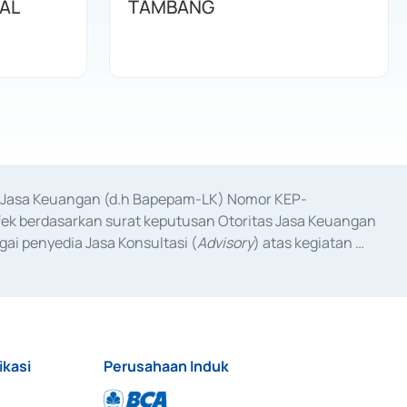
NAL
TAMBANG
as Jasa Keuangan (d.h Bapepam-LK) Nomor KEP-
fek berdasarkan surat keputusan Otoritas Jasa Keuangan 
ai penyedia Jasa Konsultasi (
Advisory
) atas kegiatan 
anggal 3 Februari 2017, dan beberapa izin usaha lainnya 
iterbitkan pada tahun 2017 dan izin usaha lainnya dari 
at Berharga Komersial yang izinnya diterbitkan pada 
ikasi
Perusahaan Induk