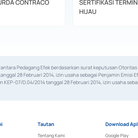
URDA CONTRACO
SERTIFIKASI TERMI
HIJAU
erantara Pedagang Efek berdasarkan surat keputusan Otorit
anggal 28 Februari 2014, izin usaha sebagai Penjamin Emisi E
KEP-07/D.04/2014 tanggal 28 Februari 2014, izin usaha sebag
rat keputusan Otoritas Jasa Keuangan Nomor S-67/PM.21/2017 t
aan Transaksi Sertifikat Deposito di Pasar Uang yang izinnya d
ansaksi, serta Penatausahaan dan Penyelesaian Transaksi Sur
i
Tautan
Download Apl
Tentang Kami
Google Play