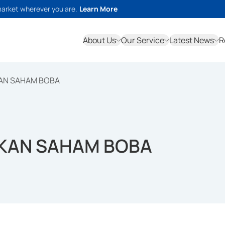
market wherever you are.
Learn More
About Us
Our Service
Latest News
R
IKAN SAHAM BOBA
LIKAN SAHAM BOBA