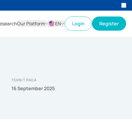
esearch
Our Platform
EN
Login
Register
ID
EN
TERBIT PADA
16 September 2025