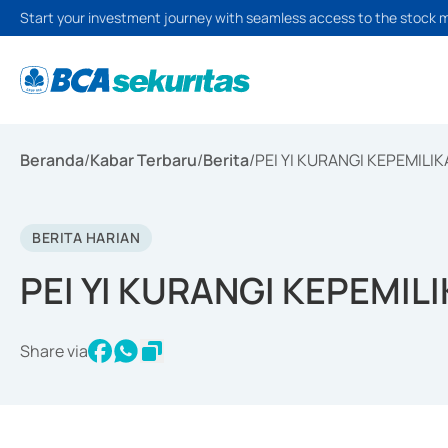
Start your investment journey with seamless access to the stock 
Beranda
/
Kabar Terbaru
/
Berita
/
PEI YI KURANGI KEPEMIL
BERITA HARIAN
PEI YI KURANGI KEPEMI
Share via