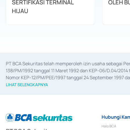
SERTIFIKASI TERMINAL
OLEH B
HIJAU
PT BCA Sekuritas telah memperoleh izin usaha sebagai P
138/PM/1992 tanggal 11 Maret 1992 dan KEP-06/D.04/2014 t
Nomor KEP-12/PM/PEE/1997 tanggal 24 September 1997 dan 
merger, akuisisi, divestasi, dan 
join venture
 berdasarkan su
LIHAT SELENGKAPNYA
dari Bank Indonesia antara lain sebagai Perantara Pelaksan
Bank Indonesia sebagai Lembaga Pendukung Penerbitan, Tr
tahun 2018.
Hubungi Kam
Halo BCA