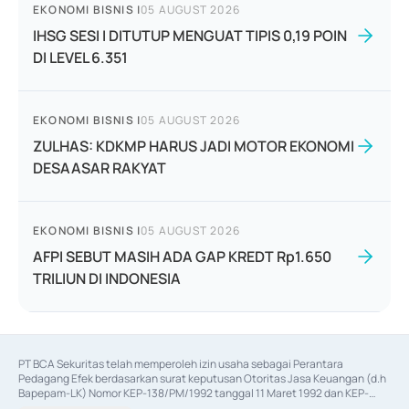
EKONOMI BISNIS
|
05 AUGUST 2026
IHSG SESI I DITUTUP MENGUAT TIPIS 0,19 POIN
DI LEVEL 6.351
EKONOMI BISNIS
|
05 AUGUST 2026
ZULHAS: KDKMP HARUS JADI MOTOR EKONOMI
DESAASAR RAKYAT
EKONOMI BISNIS
|
05 AUGUST 2026
AFPI SEBUT MASIH ADA GAP KREDT Rp1.650
TRILIUN DI INDONESIA
PT BCA Sekuritas telah memperoleh izin usaha sebagai Perantara 
Pedagang Efek berdasarkan surat keputusan Otoritas Jasa Keuangan (d.h 
Bapepam-LK) Nomor KEP-138/PM/1992 tanggal 11 Maret 1992 dan KEP-
06/D.04/2014 tanggal 28 Februari 2014, izin usaha sebagai Penjamin Emisi 