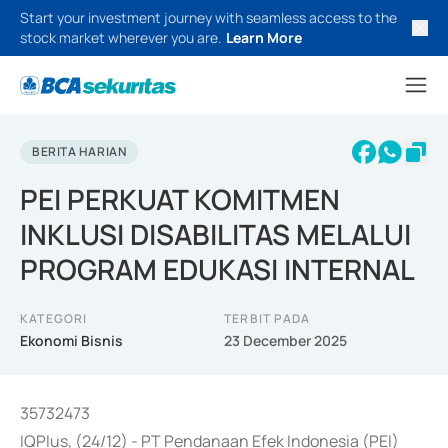
Start your investment journey with seamless access to the
stock market wherever you are.
Learn More
BERITA HARIAN
PEI PERKUAT KOMITMEN
INKLUSI DISABILITAS MELALUI
PROGRAM EDUKASI INTERNAL
KATEGORI
TERBIT PADA
Ekonomi Bisnis
23 December 2025
35732473
IQPlus, (24/12) - PT Pendanaan Efek Indonesia (PEI)