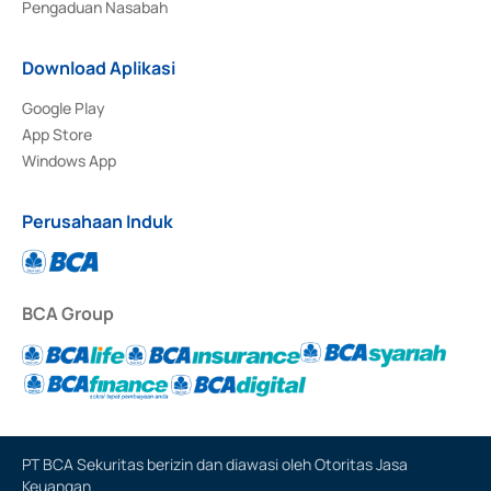
Pengaduan Nasabah
Download Aplikasi
Google Play
App Store
Windows App
Perusahaan Induk
BCA Group
PT BCA Sekuritas berizin dan diawasi oleh Otoritas Jasa
Keuangan