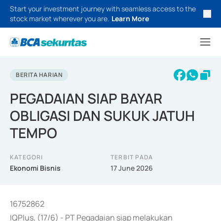
Start your investment journey with seamless access to the
stock market wherever you are.
Learn More
BERITA HARIAN
PEGADAIAN SIAP BAYAR
OBLIGASI DAN SUKUK JATUH
TEMPO
KATEGORI
TERBIT PADA
Ekonomi Bisnis
17 June 2026
16752862
IQPlus, (17/6) - PT Pegadaian siap melakukan