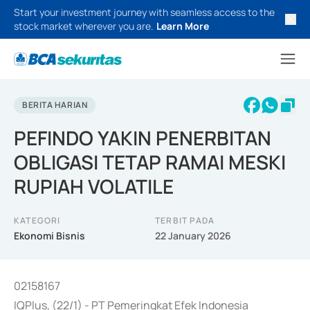
Start your investment journey with seamless access to the
stock market wherever you are.
Learn More
BERITA HARIAN
PEFINDO YAKIN PENERBITAN
OBLIGASI TETAP RAMAI MESKI
RUPIAH VOLATILE
KATEGORI
TERBIT PADA
Ekonomi Bisnis
22 January 2026
02158167
IQPlus, (22/1) - PT Pemeringkat Efek Indonesia