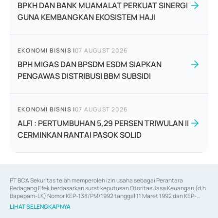
BPKH DAN BANK MUAMALAT PERKUAT SINERGI
GUNA KEMBANGKAN EKOSISTEM HAJI
EKONOMI BISNIS
|
07 AUGUST 2026
BPH MIGAS DAN BPSDM ESDM SIAPKAN
PENGAWAS DISTRIBUSI BBM SUBSIDI
EKONOMI BISNIS
|
07 AUGUST 2026
ALFI : PERTUMBUHAN 5,29 PERSEN TRIWULAN II
CERMINKAN RANTAI PASOK SOLID
PT BCA Sekuritas telah memperoleh izin usaha sebagai Perantara 
Pedagang Efek berdasarkan surat keputusan Otoritas Jasa Keuangan (d.h 
Bapepam-LK) Nomor KEP-138/PM/1992 tanggal 11 Maret 1992 dan KEP-
06/D.04/2014 tanggal 28 Februari 2014, izin usaha sebagai Penjamin Emisi 
LIHAT SELENGKAPNYA
Efek berdasarkan surat keputusan Otoritas Jasa Keuangan Nomor KEP-